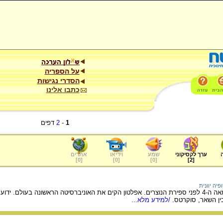
על הספריה
הסדרי נגישות
כתבו אלינו
1
-
2
דפים
ערך לקסיקוני
שמע
וידיאו
אתרים
]
0
[
]
0
[
]
0
[
]
2
[
פיה יוונית
פילוסוף יווני חשוב שחי במאה ה-4 לפני ספירת הנוצרים. אפלטון הקים את האוניברסיטה הראש
בין השאר, סוקרטס.
/למידע מלא...