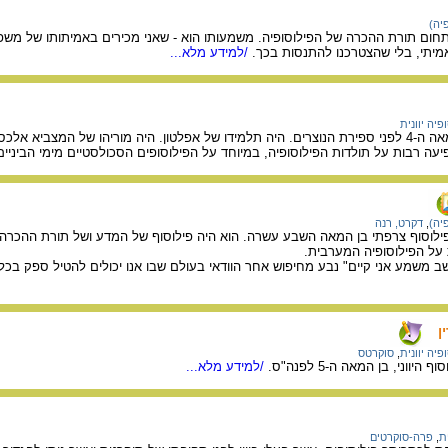
יה)
תחום תורת ההכרה של הפילוסופיה. משמעותו הוא - שאני מכירים באמיתותו של משפט 
אמיתי, בלי שהצטרכנו להתנסות בכך.
/למידע מלא...
פיה יוונית
פילוסוף יווני חשוב שחי במאה ה-4 לפני ספירת הנוצרים. היה תלמידו של אפלטון. היה מורי
פיעה רבות על תולדות הפילוסופיה, במיוחד על הפילוסופים הסכולסטיים מימי הביניים
יה)
,
דקרט, רנה
פילוסוף צרפתי בן המאה השבע עשרה. הוא היה פילוסוף של המדע ושל תורת ההכרה
 על הפילוסופיה המערבית.
 משמע אני קיים" נבע מחיפוש אחר הוודאי בעולם שבו אנו יכולים להטיל ספק בכל.
ן
פיה יוונית
,
סוקרטס
וני, בן המאה ה-5 לפנה"ס.
/למידע מלא...
ת
,
פרה-סוקרטים