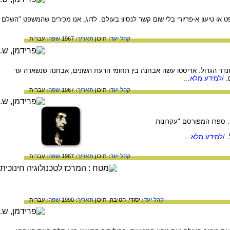
או טיעון א-פריורי בלי שום קשר לנסיון בעולם. לדוג, אנו מכירים שהמשפט "השלם
קהל יעד:
תיכון
תאריך:
1967
שפה:
עברית
הו של המצביא אלכסנדר הגדול. אריסטו עשה אבחנה בין תחומי הדעת השונים, אבחנה שנשארה עד
.
/למידע מלא...
קהל יעד:
תיכון
תאריך:
1967
שפה:
עברית
. ספרו המפורסם "עקרונות
/למידע מלא...
קהל יעד:
תיכון
תאריך:
1967
שפה:
עברית
קהל יעד:
יסודי,
חטיבה,
תיכון
תאריך:
1990
שפה:
עברית