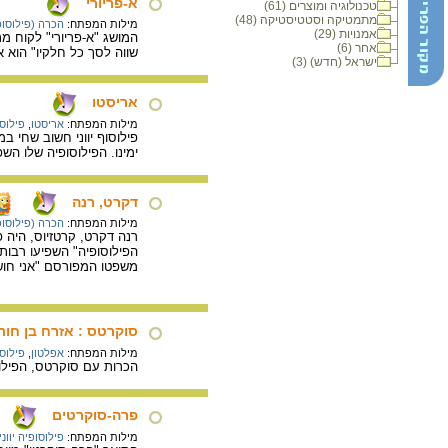
א-פריורי
טכנולוגיה ומוצרים (61)
מתמטיקה וסטטיסטיקה (48)
מילות המפתח:
הכרה (פילוסופ
אמנויות (29)
המושג "א-פריורי" לקוח מ
אחר (6)
שווה לסך כל חלקיו" הוא 
ישראל (חדש) (3)
אריסטו
מילות המפתח:
אריסטו
,
פילוסו
ימינו. הפילוסופיה שלו הש
דקרט, רנה
מילות המפתח:
הכרה (פילוסופ
רנה דקרט, קרטזיוס, היה 
הפילוסופיה" השפיעו רבות
משפטו המפורסם "אני חושב
סוקרטס : אזרח בן חורי
מילות המפתח:
אפלטון
,
פילוסו
הכרות עם סוקרטס, הפילוסוף היו
פרה-סוקרטים
מילות המפתח:
פילוסופיה יווני