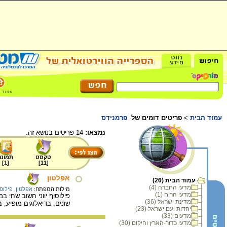
עמוד הבית
>
פריטים דומים של
פרמנידס
נמצאו:
14 פריטים בנושא זה.
טקסט
תמונה
]
1
[
]
11
[
אפלטון
עמוד הבית (26)
מדעי החברה (4)
מילות המפתח:
אפלטון
,
פילוסו
מדעי הרוח (1)
מדינת ישראל (36)
שונים. בדיאלוגים מופיע, 
יהדות ועם ישראל (23)
מדעים (33)
מדעי כדור-הארץ והיקום (30)