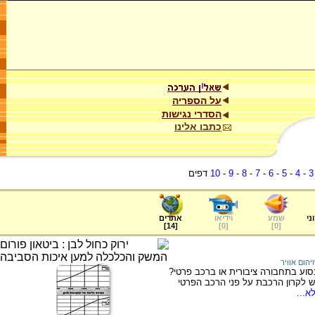
על הספריה
הסדרי נגישות
כתבו אלינו
3
-
4
-
5
-
6
-
7
-
8
-
9
-
10
דפים
ני
שמע
וידיאו
אתרים
]
14
[
]
0
[
]
0
[
זיהום אוויר
נסוע בתחבורה ציבורית או ברכב פרטי?
יש לקרון הרכבת על פני הרכב הפרטי
א...