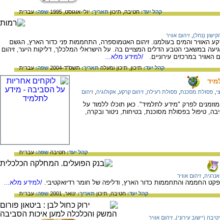
קהל יעד:
חטיבה,
תיכון
תאריך:
יולי-אוגוסט, 1995
שפה:
עברית
קישון (נחל)
,
זיהום אוויר
האוויר והמים בעולמנו. זיהום האטמוספרה, התחממות פני כדור הארץ, הגשם
גיעה במשאבי הטבע הדלים המצויים בה. על הישראלי המלכלך, דליקות היער, זיהום
 האוויר במרכזים עירוניים.
/למידע מלא...
קהל יעד:
תיכון,
תיכון ומעלה
תאריך:
תשס"ד-2004
שפה:
עברית
מיד
י
,
פסולת מסכנת
,
פסולת רעילה
,
זיהום קרקע
,
אקולוגיה
,
זיהום
זמנים לפרק "מידע לתלמיד". כאן תוכלו ללמוד על
בה, טיפול בפסולת מסוכנת, בטיחות, ניטור ובקרה,
קהל יעד:
חטיבה
שפה:
עברית
אנרגיה
,
זיהום אוויר
פקט החממה והתחממות כדור הארץ, ודליפה של חומר רדיואקטיבי.
/למידע מלא...
קהל יעד:
חטיבה,
תיכון
תאריך:
ינואר, 2001
שפה:
עברית
טיבה (יישוב עירוני)
,
זיהום אוויר