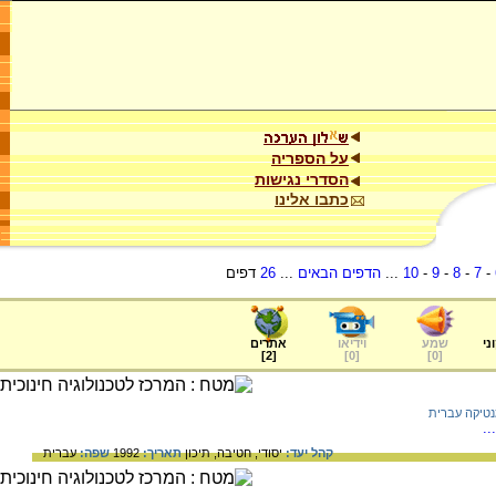
על הספריה
הסדרי נגישות
כתבו אלינו
-
7
-
8
-
9
-
10
...
הדפים הבאים
...
26
דפים
ני
שמע
וידיאו
אתרים
]
2
[
]
0
[
]
0
[
טיקה עברית
.
קהל יעד:
יסודי,
חטיבה,
תיכון
תאריך:
1992
שפה:
עברית