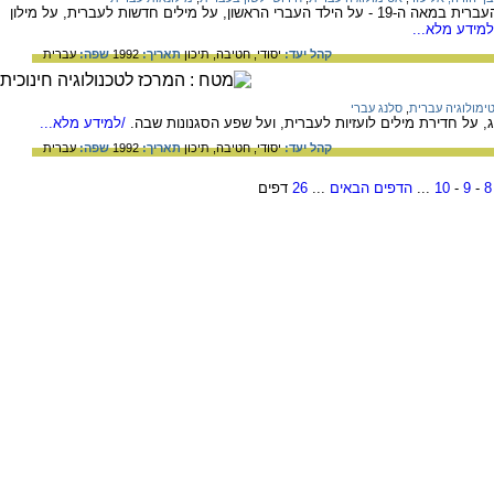
על המהפכה שחולל אליעזר בן יהודה בשפה העברית במאה ה-19 - על הילד העברי הראשון, על מילים חדשות לעברית, על מילון
מידע מלא...
קהל יעד:
יסודי,
חטיבה,
תיכון
תאריך:
1992
שפה:
עברית
ימולוגיה עברית
,
סלנג עברי
 על חדירת מילים לועזיות לעברית, ועל שפע הסגנונות שבה.
/למידע מלא...
קהל יעד:
יסודי,
חטיבה,
תיכון
תאריך:
1992
שפה:
עברית
8
-
9
-
10
...
הדפים הבאים
...
26
דפים