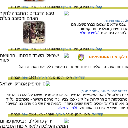
קהל יעד:
חטיבה,
תיכון
תאריך:
אוגוסט-ספטמבר, 1995
שפה:
עברית
)
,
קבוצות אתניות
 שבט שרואים עצמם כברהמינים. הם
 הברהמינית, והולכים עם קשתות
לחברה הינודאית.
/למידע מלא...
קהל יעד:
חטיבה,
תיכון
תאריך:
אוגוסט-ספטמבר, 1995
שפה:
עברית
 לקראת המונותיאיזם
וונות האמונה באלים רבים והתפתחות האנושות לקראת האמונה באל
קהל יעד:
תיכון,
תיכון ומעלה
תאריך:
1983
שפה:
עברית
קבוצות אתניות
,
גזע (אנתרופולוגיה)
ט ביולוגית? האם המאפיינים הפיזיים של אדם אומרים משהו על ההרכב הגנטי
מתבססות רוב ההגדרות של גזע - כמו צבע עור ומרקם השיער - מוכתבים על ידי
מאותו ה"גזע" יכולים להיות שונים ביותר. ולעומת זאת שני בני אדם בני "גזעים"
ב יותר משני אנשים בני אותו גזע.
/למידע מלא...
קהל יעד:
תיכון,
תיכון ומעלה
תאריך:
אפריל - מאי, 2004
שפה:
עברית