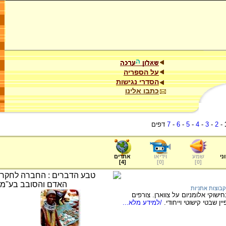
על הספריה
הסדרי נגישות
כתבו אלינו
-
2
-
3
-
4
-
5
-
6
-
7
דפים
ני
שמע
וידיאו
אתרים
]
4
[
]
0
[
]
0
[
קבוצות אתניות
שוקי אלומניום על צווארן. צורפים
 שבטי קישוטי וייחודי.
/למידע מלא...