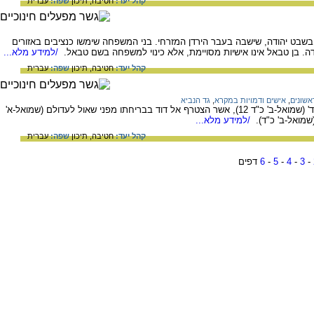
קהל יעד:
חטיבה,
תיכון
שפה:
עברית
שבט יהודה, שישבה בעבר הירדן המזרחי. בני המשפחה שימשו כנציבים באזורים
דה. בן טבאל אינו אישיות מסויימת, אלא כינוי למשפחה בשם טבאל.
/למידע מלא...
קהל יעד:
חטיבה,
תיכון
שפה:
עברית
אשונים
,
אישים ודמויות במקרא
,
גד הנביא
נביא שחי וכיהן בימי דוד המלך: נקרא 'חוזה דוד' (שמואל-ב' כ"ד 12), אשר הצטרף אל דוד בבריחתו מפני שאול לעדולם (שמואל-א'
/למידע מלא...
קהל יעד:
חטיבה,
תיכון
שפה:
עברית
-
3
-
4
-
5
-
6
דפים