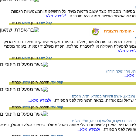
בסיפור, מסבירה כיצד עיצוב הדמות מעיד על ההשקפות והמשמעויות הגנוזות
מכלול אמצעי העיצוב ממנה היא מורכבת.
/למידע מלא...
קהל יעד:
תיכון
שפה:
עברית
- הופעה חיצונית
 תיאור מראה הדמות ולבושה, אולם בסיפור המקראי אינו קיים תיאור חיצוני מדויק
 משמש להפעלת העלילה או להסברת מהלכה. הפרק משלב דוגמאות, בעיקר מספרי
מידע מלא...
קהל יעד:
תיכון
שפה:
עברית
רא
,
אחז (מלך יהודה)
מלא...
קהל יעד:
חטיבה,
תיכון
שפה:
עברית
(הנביא)
,
אישים ודמויות במקרא
,
תנ"ך. מלכים
שראל ובנו אחזיה, במאה התשיעית לפני הספירה.
/למידע מלא...
קהל יעד:
חטיבה,
תיכון
שפה:
עברית
 ודמויות במקרא
,
אלישע (הנביא)
,
תנ"ך. מלכים
ליהו הנביא. הוא בן למשפחת בעלי אחוזה באבל מחולה שבאזור הגלעד והגולן, וניבא
שיעית לפני הספירה.
/למידע מלא...