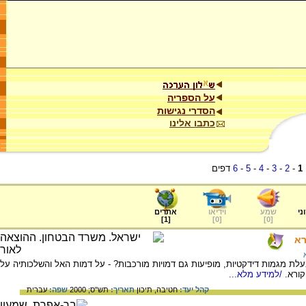
על הספריה
הסדרי נגישות
כתבו אלינו
1
-
2
-
3
-
4
-
5
-
6
דפים
ני
שמע
וידיאו
אתרים
]
1
[
]
0
[
]
0
[
רא
 מגמות דידקטיות, מופיעות גם דמויות מורכבות? - על דמות האל והשלכותיה על
קורא.
/למידע מלא...
קהל יעד:
חטיבה,
תיכון
תאריך:
תש"ס; 2000
שפה:
עברית