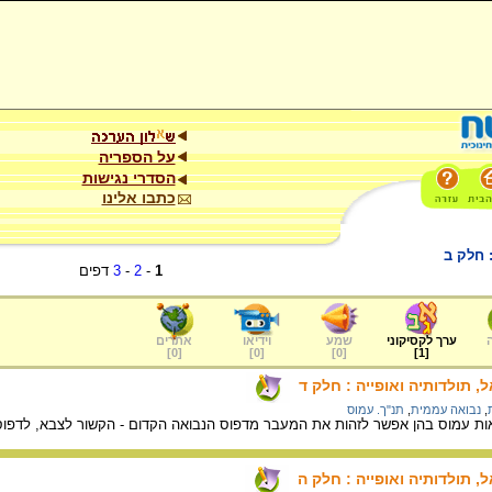
על הספריה
הסדרי נגישות
כתבו אלינו
 חלק ב
1
-
2
-
3
דפים
ערך לקסיקוני
שמע
וידיאו
אתרים
]
0
[
]
0
[
]
0
[
]
1
[
 תולדותיה ואופייה : חלק ד
,
נבואה עממית
,
תנ"ך. עמוס
ת עמוס בהן אפשר לזהות את המעבר מדפוס הנבואה הקדום - הקשור לצבא, לדפו
 תולדותיה ואופייה : חלק ה