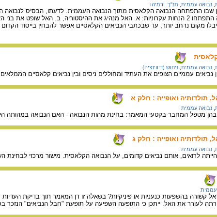
,
נבואה עממית
,
תנ"ך. ירמיהו
 שבו התפתחה הנבואה הקלאסית מתוך הנבואה העממית. לדעתו, הבסיס לנבואה היי
 את מי שראוי לעונש, ונותן שכר למי שראוי לכך.
לו מקום נרחב יותר, עד שבכתבי הנביאים הקלאסיים אפשר להבחין בייסוד הקדום ש
קלאסית
,
נבואה עממית
,
ניחוש (דיווינציה)
 נביאים עממיים הצופים את העתיד ומחוללים ניסים ובין נביאים קלאסיים הממלאים 
 תולדותיה ואופייה : חלק א
,
נבואה עממית
הן מטפל המחבר בקטעי המאמר: בחינת מהות הנבואה - האם הנבואה במהותה היא
 תולדותיה ואופייה : חלק ג
,
נבואה עממית
יתה לרואים, אותם נביאים קדומים, על הנבואה הקלאסית. מישור מרכזי לבחינת הש
עממית
 קשורה בהשפעות כנעניות או פיניקיות? בשאלה זו דן המאמר תוך בדיקת העדיות מ
ה לעורר את האל. ייתכן כי התופעה השפיעה על תופעת "חבל הנביאים" הנזכר ב