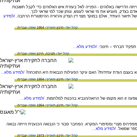
תה הדרישה באלוהים - הפנייה לאל בעזרת איש האלוהים כדי לקבל תשובות
ל תיאור העתיד, אולם במוקד מצוי דין הצדק והראייה ההיסטורית הרחבה.
/למידע
קהל יעד:
תיכון
תאריך:
1954
שפה:
עברית
תפקיד חברתי – חינוכי.
/למידע מלא...
קהל יעד:
חטיבה,
תיכון
שפה:
עברית
 בעצם הגדת עתידות? האם עיקר הפעילות הנבואית היא התוכחה?
/למידע מלא...
קהל יעד:
תיכון
תאריך:
1954
שפה:
עברית
פעה זו הוא מקומו של הרואה/הנביא בהכנות למלחמות.
/למידע מלא...
קהל יעד:
תיכון
תאריך:
1954
שפה:
עברית
פפירוס מצרי ומסיפורי המקרא. המחבר סבור כי הנבואה הכנענית הייתה נבואה
ספר שמואל.
/למידע מלא...
קהל יעד:
תיכון
תאריך:
1973
שפה:
עברית