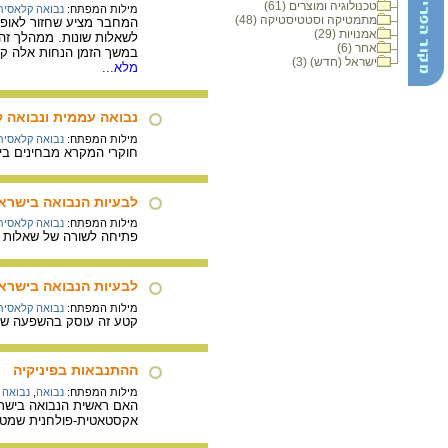
טכנולוגיה ומוצרים (61)
מילות המפתח:
נבואה קלאסית
מתמטיקה וסטטיסטיקה (48)
המחבר מציע שחזור לאופן
אמנויות (29)
לשאלות שונות. ממהלך זה התפתחו 2 הנחות עקרוניות: א. האל מנהיג את ההיסטוריה, ב. האל שופט את בני האדם בצדק, מעניש
אחר (6)
במשך הזמן הנחות אלה קיב
ישראל (חדש) (3)
מלא...
נבואה עממית ונבואה 
מילות המפתח:
נבואה קלאסית
חוקרי המקרא מבחינים בין
לבעיות הנבואה בישראל,
מילות המפתח:
נבואה קלאסית
פתיחה לשורה של שאלות ב
לבעיות הנבואה בישראל,
מילות המפתח:
נבואה קלאסית
קטע זה עוסק בהשפעה שהי
ההתנבאות בפיניקיה
מילות המפתח:
נבואה
,
נבואה 
האם ראשית הנבואה בישראל
אקסטאטית-פולחנית שמטרת