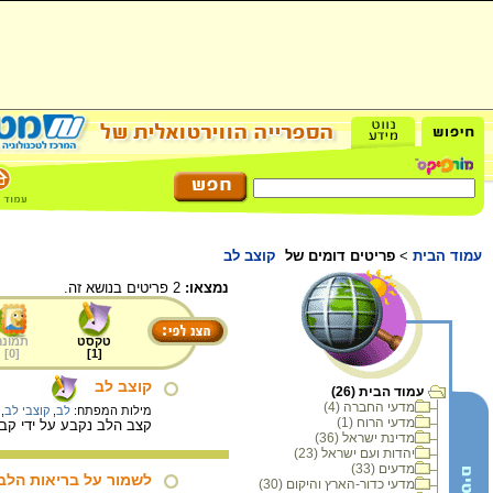
עמוד הבית
>
פריטים דומים של
קוצב לב
נמצאו:
2 פריטים בנושא זה.
טקסט
תמונה
]
0
[
]
1
[
קוצב לב
עמוד הבית (26)
מדעי החברה (4)
מילות המפתח:
לב
,
קוצבי לב
,
מדעי הרוח (1)
קצב הלב נקבע על ידי קב
מדינת ישראל (36)
יהדות ועם ישראל (23)
מדעים (33)
לשמור על בריאות הלב
מדעי כדור-הארץ והיקום (30)