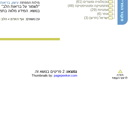
טכנולוגיה ומוצרים (61)
מילות המפתח:
עישון
,
בריאות
,
מתמטיקה וסטטיסטיקה (48)
"לשמור על בריאות הלב" מ
אמנויות (29)
בנושא. המידע מלווה בתמו
אחר (6)
ישראל (חדש) (3)
עץ נושאים:
גוף האדם
>
הלב ו
נמצאו:
2 פריטים בנושא זה.
Thumbnails by:
pagepeeker.com