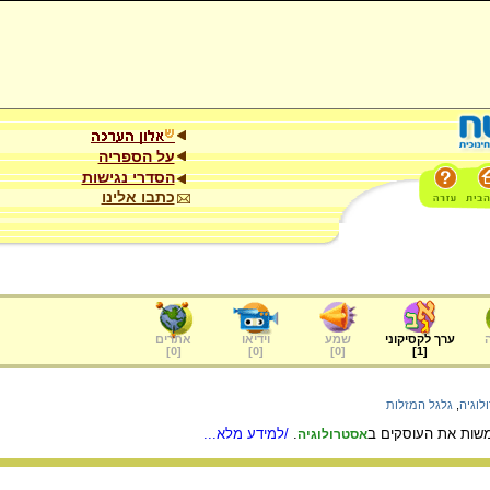
על הספריה
הסדרי נגישות
כתבו אלינו
ערך לקסיקוני
שמע
וידיאו
אתרים
]
0
[
]
0
[
]
0
[
]
1
[
לוגיה
,
גלגל המזלות
שות את העוסקים ב
.
/למידע מלא...
אסטרולוגיה