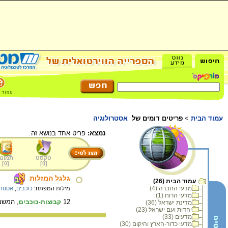
עמוד הבית
>
פריטים דומים של
אסטרולוגיה
נמצא:
פריט אחד בנושא זה.
טקסט
תמונה
]
0
[
]
0
[
גלגל המזלות
עמוד הבית (26)
מדעי החברה (4)
מילות המפתח:
כוכבים
,
אסטרו
מדעי הרוח (1)
12
, המשמ
קבוצות-כוכבים
מדינת ישראל (36)
יהדות ועם ישראל (23)
מדעים (33)
מדעי כדור-הארץ והיקום (30)