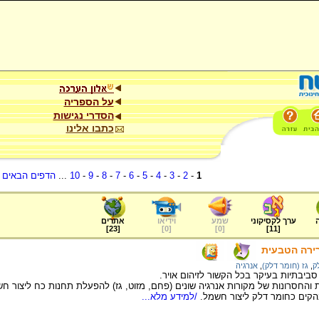
על הספריה
הסדרי נגישות
כתבו אלינו
1
-
2
-
3
-
4
-
5
-
6
-
7
-
8
-
9
-
10
...
הדפים הבאים
.
ערך לקסיקוני
שמע
וידיאו
אתרים
]
23
[
]
0
[
]
0
[
]
11
[
ירה הטבעית
ק
,
גז (חומר דלק)
,
אנרגיה
ביבתיות בעיקר בכל הקשור לזיהום אויר.
והחסרונות של מקורות אנרגיה שונים (פחם, מזוט, גז) להפעלת תחנות כח ליצור ח
בהקים כחומר דלק ליצור חשמל.
/למידע מלא...