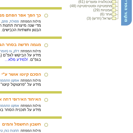
טכנולוגיה ומוצרים (61)
מתמטיקה וסטטיסטיקה (48)
אמנויות (29)
אחר (6)
כך הפך אפר הפחם מנ
ישראל (חדש) (3)
מילות המפתח:
פסולת
,
פחם
,
מדי שנה מייצרות תחנות ה
הבטון ותשתיות הכבישים.
/
מגמה חדשה בסחר הגלובאלי 
מילות המפתח:
דלק
,
גז (חומר
בגפ"ם.
/למידע מלא...
הסכם קיוטו אושר ע"י 180 מדינות למעט ארה"ב
מילות המפתח:
אפקט החממה
מידע על "פרוטוקול קיוט
האיחוד האירופי דחה 
מילות המפתח:
אפקט החממה
מידע על תוכנית הסחר בפל
חשבון החשמל והמים
מילות המפתח:
תחנות כוח
,
טי