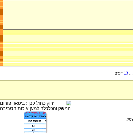
..
13
דפים
שמל.