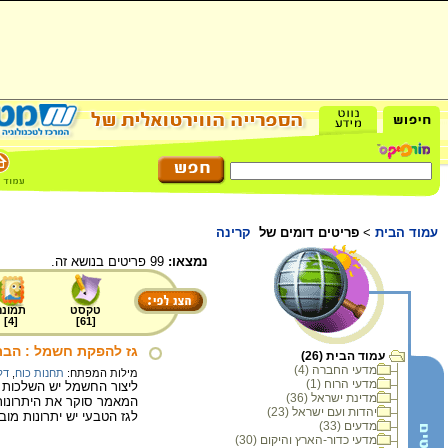
עמוד הבית
>
פריטים דומים של
קרינה
נמצאו:
99 פריטים בנושא זה.
טקסט
תמונה
]
4
[
]
61
[
גז להפקת חשמל : הבר
עמוד הבית (26)
מדעי החברה (4)
מילות המפתח:
תחנות כוח
,
דל
מדעי הרוח (1)
ליצור החשמל יש השלכות ס
מדינת ישראל (36)
המאמר סוקר את היתרונות 
יהדות ועם ישראל (23)
לגז הטבעי יש יתרונות מו
מדעים (33)
מדעי כדור-הארץ והיקום (30)