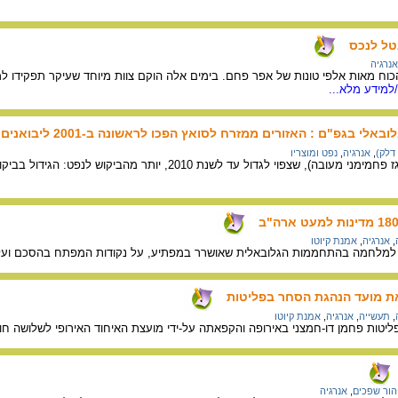
טל לנכס
אנרגיה
כוח מאות אלפי טונות של אפר פחם. בימים אלה הוקם צוות מיוחד שעיקר תפקידו ל
למידע מלא...
בגפ"ם : האזורים ממזרח לסואץ הפכו לראשונה ב-2001 ליבואנים נטו
 דלק)
,
אנרגיה
,
נפט ומוצריו
מידע על הביקוש לגפ"ם (גז פחמימני מעובה), שצפוי לגדול ע
,
אנרגיה
,
אמנת קיוטו
ו" למלחמה בהתחממות הגלובאלית שאושרר במפתיע, על נקודות המפתח בהסכם ועל
את מועד הנהגת הסחר בפליטות
,
תעשייה
,
אנרגיה
,
אמנת קיוטו
יטות פחמן דו-חמצני באירופה והקפאתה על-ידי מועצת האיחוד האירופי לשלושה חודש
הור שפכים
,
אנרגיה