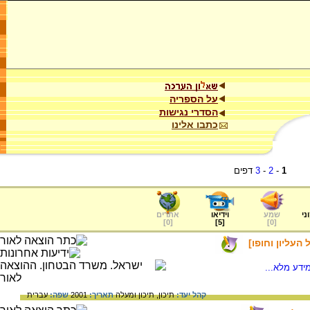
על הספריה
הסדרי נגישות
כתבו אלינו
1
-
2
-
3
דפים
ני
שמע
וידיאו
אתרים
]
0
[
]
5
[
]
0
[
 העליון וחופו]
ידע מלא...
קהל יעד:
תיכון,
תיכון ומעלה
תאריך:
2001
שפה:
עברית