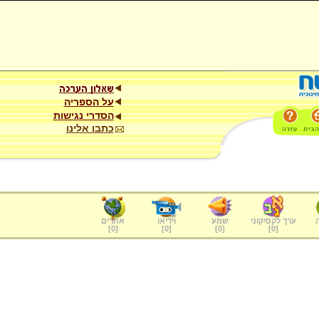
על הספריה
הסדרי נגישות
כתבו אלינו
ערך לקסיקוני
שמע
וידיאו
אתרים
]
0
[
]
0
[
]
0
[
]
0
[