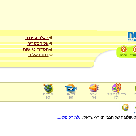
על הספריה
הסדרי נגישות
כתבו אלינו
ערך לקסיקוני
שמע
וידיאו
אתרים
]
0
[
]
0
[
]
0
[
]
0
[
לי
האקולוגיה של הצבי הארץ-ישראלי.
/למידע מלא...