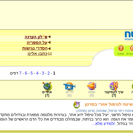
על הספריה
הסדרי נגישות
כתבו אלינו
1
-
2
-
3
-
4
-
5
-
6
-
7
דפים
ערך לקסיקוני
שמע
וידיאו
אתרים
]
7
[
]
0
[
]
0
[
]
7
[
יטה לטיפול אזורי בסרטן
יטות ריפוי וטיפול
,
שאתות
,
סרטן (מחלה)
טיפול חדשני, יעיל מכל טיפול ידוע אחר, בגרורות מלנומה ממארת ובגידולים מתקד
ר את הגפה. הוא כרוך בניתוח, שבמהלכו מבודדים את כלי הדם הראשיים של הגפה תוך
/למידע מלא...