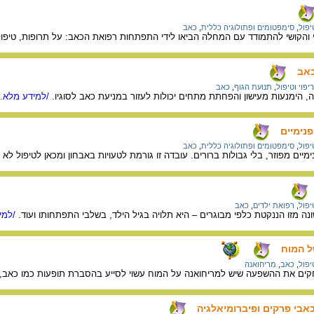
יפול
,
סימפטומים ופתולוגיה כללית
,
כאב
י והקושי להתמודד עם המחלה הביאו לידי התפתחות רפואת הכאב: על תרופות, טיפול
כאב
יפוי וטיפול
,
תנועת הגוף
,
כאב
נה, הימנעות מעישון והפחתת מתחים יכולות לעזור במניעת כאב לסוגיו.
/למידע מלא..
נימיים
יפול
,
סימפטומים ופתולוגיה כללית
,
כאב
יים מפוזר, בלי גבולות ברורים. עובדה זו גורמת לטעויות באבחון ומכאן לטיפול לא
יפול
,
רפואת ילדים
,
כאב
נה מזו הננקטת כלפי מבוגרים – היא תלויה בגיל הילד, בשלבי התפתחותו ועוד.
/למיד
ל המוח
יפול
,
כאב
,
מריחואנה
ים את ההשפעה שיש למריחואנה על המוח עשוי לסייע בהסברת תופעות כמו כאב, חר
כאבי פרקים ופיברומיאלגיה