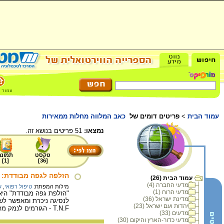
עמוד הבית
>
פריטים דומים של
כאב המלווה מחלות ממאירות
נמצאו:
51 פריטים בנושא זה.
טקסט
תמונה
]
1
[
]
36
[
הזלפה לגפה מבודדת: ש
עמוד הבית (26)
מדעי החברה (4)
מילות המפתח:
טיפול רפואי
,
ש
מדעי הרוח (1)
"הזלפת גפה מבודדת" היא 
מדינת ישראל (36)
לנסיגה ניכרת ומאפשר לשמ
יהדות ועם ישראל (23)
T.N.F - הגורמים לנמק מהיר בגידול.
מדעים (33)
מדעי כדור-הארץ והיקום (30)