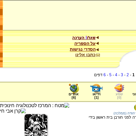
על הספריה
הסדרי נגישות
כתבו אלינו
1
-
2
-
3
-
4
-
5
-
6
דפים
ני
שמע
וידיאו
אתרים
]
6
[
]
1
[
]
0
[
יהודה (ממלכה)
לפני חורבן בית ראשון בידי