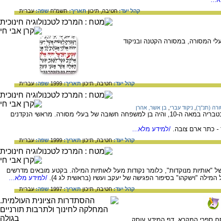
קהל יעד:
חטיבה,
תיכון
תאריך:
תשמ"ח
שפה:
עברית
לי המסורה, במסורה הקטנה ובניקוד
קהל יעד:
חטיבה,
תיכון
תאריך:
1999
שפה:
עברית
רה (תנ"ך)
,
ניקוד עברי
,
בן אשר, אהרן
המידע בדף זה עוסק באהרן בן-אשר, שפעל בטבריה במאה ה-10, והיה בן למשפחה חשובה של בעלי מסורה. מראשי הנקדנים
- כתר ארם צובה.
/למידע מלא...
קהל יעד:
חטיבה,
תיכון
תאריך:
1999
שפה:
עברית
"אותיות מנוקדות", כלומר נקודות מעל לאותיות המילה. בקטע מובאים מדרשים
ילה "וישקהו" בסיפור הפגישה של יעקב ועשיו (בראשית לג 4).
/למידע מלא...
קהל יעד:
חטיבה,
תיכון
תאריך:
1997
שפה:
עברית
ח ספרי המקרא. דף המידע עוסק