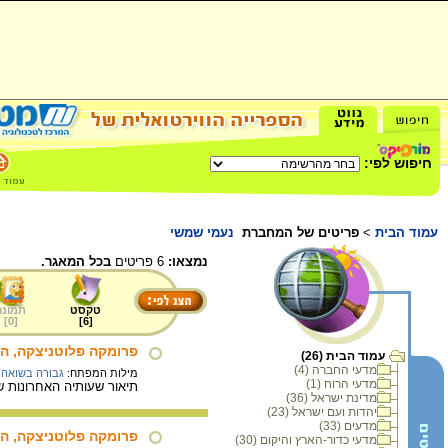
חיפוש לפי:
עמוד הבית
>
פריטים של המחברת
נעמי שמשי
נמצאו:
6 פריטים
בכל המאגר.
טקסט
תמונה
]
0
[
]
6
[
פרומקה פלוטניצקה, הש
עמוד הבית (26)
מדעי החברה (4)
מילות המפתח:
גבורה בשואה
,
מדעי הרוח (1)
תיאור שעותיה האחרונות של פרומקה בבונקר בבנדין ב- 1 בא
מדינת ישראל (36)
יהדות ועם ישראל (23)
מדעים (33)
פרומקה פלוטניצקה, הש
מדעי כדור-הארץ והיקום (30)