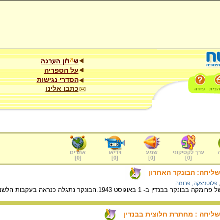
על הספריה
הסדרי נגישות
כתבו אלינו
ערך לקסיקוני
שמע
וידיאו
אתרים
]
0
[
]
0
[
]
0
[
]
0
[
ליחה: הבונקר האחרון
פלוטניצקה, פרומה
וגוסט 1943.הבונקר נתגלה כנראה בעקבות הלשנה ו-7 יושביו נהרגו.
ליחה : מחתרת חלוצית בבנדין