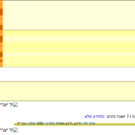
/למידע מלא...
קהל יעד:
תיכון,
תיכון ומעלה
תאריך:
1995
שפה:
עברית