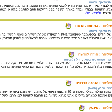
פלוטניצקה, פרומה
לבנדין לאחר שכבר הגיע מידע לאנשי התנועת אודות ההשמדה בחלמנו ובפונאר. פרומ
גנה. התנועה בבנדין עמדה באותה תקופה בפני הדילמה האם להתגונן בגטו או לצאת
ישית.
/למידע מלא...
שליחה : במחוזות הרצח
פלוטניצקה, פרומה
עם תחילת הרצח השיטתי של יהודים בספטמבר -אוקטובר 1941 התמ
מוורשה לוילנה במחצית ינואר 1941 ופועלת באזור מספר חדשים עד שהיא עוברת לביאליסטוק 
ליחה : חזרה לוורשה
רומה
,
תנועות נוער בשואה
,
החלוץ (תנועה)
ניה נדדו חברי ההכשרה וההנהגה של התנועות החלוציות מזרחה. פרומקה הייתה ה
ותרו בלודז' ובבנדין וניצלה כל דרך אפשרית ליצירת קשר עם סניפי התנועה ברחבי פ
שליחה : הנהגה בדרכים
רומה
,
החלוץ (תנועה)
תיואר המשבר שפקד את תנועת החלוץ בפולין בשנות ה- 30 ותכונות האו
ים וארגנה סמינרים גליליים וארציים.היא נקרעה בין החובה לתנועה לבין הרצון לעלו
ליחה : פינסק