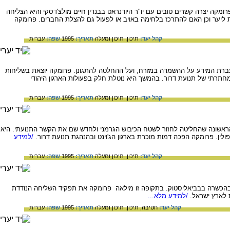
קה יצרה קשרים טובים עם יו"ר היודנראט בבנדין חיים מולצ'דסקי והיא הצליחה
 ליער וכן האם להתרכז בלחימה באויב או לפעול גם להצלת החברים. פרומקה
קהל יעד:
תיכון,
תיכון ומעלה
תאריך:
1995
שפה:
עברית
קדה פעולת השליחים ואנשי הקשר בהעברת המידע על ההשמדה במזרח, ועל ההחלטה להתגונן. פרומקה יוצאת בשליחות
לארגן סמינריון מחתרתי של תנועת דרור. בהמשך היא נוטלת חלק בפעולות הארגון היהודי
קהל יעד:
תיכון,
תיכון ומעלה
תאריך:
1995
שפה:
עברית
ראשונה שהחליטה לחזור לשטח הכיבוש הגרמני ולחדש שם את הקשר התנועתי. היא
ולין. פרומקה הפכה דמות מוכרת בארגון הג'וינט ובהנהגת תנועת דרור.
/למידע
קהל יעד:
תיכון,
תיכון ומעלה
תאריך:
1995
שפה:
עברית
פי של פרומקה שהתגלו בעת שהייתה בהכשרה בבביאליסטוק. בתקופה זו מילאה פרומקה את תפקיד השליחה הנודדת
ת לארץ ישראל.
/למידע מלא...
קהל יעד:
חטיבה,
תיכון,
תיכון ומעלה
תאריך:
1995
שפה:
עברית