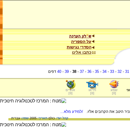
על הספריה
הסדרי נגישות
כתבו אלינו
31
-
32
-
33
-
34
-
35
-
36
-
37
-
38
-
39
-
40
דפים
ני
שמע
וידיאו
אתרים
]
0
[
]
0
[
]
0
[
יר היטב את הקרובים אליו.
/למידע מלא...
קהל יעד:
כולם
תאריך:
2005
שפה:
עברית