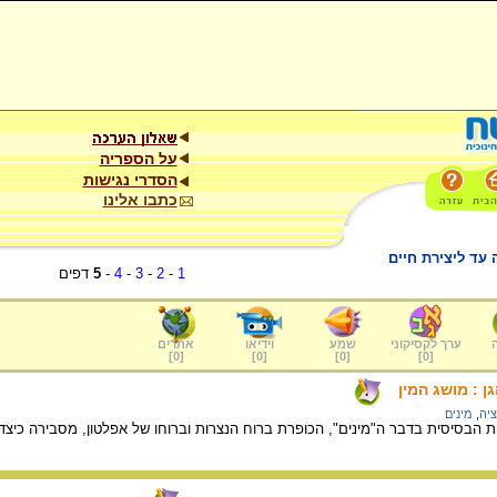
על הספריה
הסדרי נגישות
כתבו אלינו
 עד ליצירת חיים
1
-
2
-
3
-
4
-
5
דפים
ערך לקסיקוני
שמע
וידיאו
אתרים
]
0
[
]
0
[
]
0
[
]
0
[
 : מושג המין
ציה
,
מינים
ית הבסיסית בדבר ה"מינים", הכופרת ברוח הנצרות וברוחו של אפלטון, מסבירה כיצ