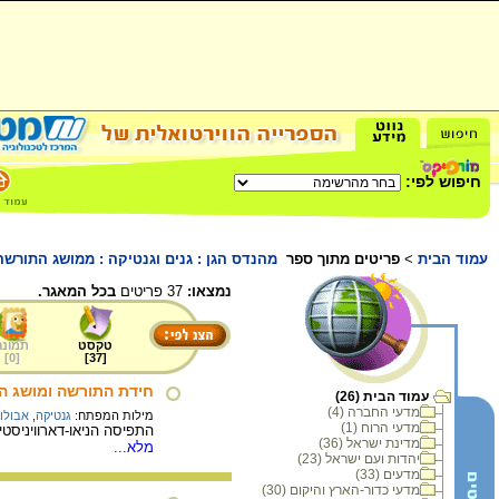
חיפוש לפי:
עמוד הבית
>
פריטים מתוך ספר
מהנדס הגן : גנים וגנטיקה : ממושג התורשה
נמצאו:
37 פריטים
בכל המאגר.
טקסט
תמונה
]
0
[
]
37
[
חידת התורשה ומושג הגן
עמוד הבית (26)
מדעי החברה (4)
מילות המפתח:
גנטיקה
,
אבולו
מדעי הרוח (1)
התפיסה הניאו-דארוויניסט
מדינת ישראל (36)
מלא...
יהדות ועם ישראל (23)
מדעים (33)
מדעי כדור-הארץ והיקום (30)