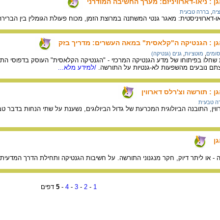
 : ניאו-דארוויניזם: מערך החשיבה המודרני
ציה
,
בררה טבעית
ו-דארוויניסטית: מאגר גנטי המשתנה במרוצת הזמן, מכוח פעולת הגומלין בין הבריר
גן : הגנטיקה ה"קלאסית" במאה העשרים: מדריך בזק
סומים
,
מוטציות
,
גנים (גנטיקה)
 שחלו בפיתוחו של מדע הגנטיקה המרכזי - "הגנטיקה הקלאסית" העוסק בדפוסי הת
תם נובעים מהשפעות לא-גנטיות על התורשה.
/למידע מלא...
 : תורשה וצ'רלס דארווין
ה טבעית
וין, התובנה הביולוגית המכרעת של גדול הביולוגים, נשענת על שתי הנחות בדבר ט
ן
- או ליתר דיוק, חקר מנגנוני התורשה. על חשיבות הגנטיקה ותחילת הדרך המדעית
1
-
2
-
3
-
4
-
5
דפים