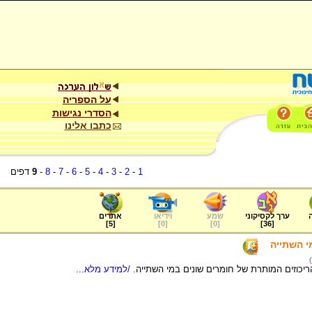
על הספריה
הסדרי נגישות
כתבו אלינו
1
-
2
-
3
-
4
-
5
-
6
-
7
-
8
-
9
דפים
ערך לקסיקוני
שמע
וידיאו
אתרים
]
5
[
]
0
[
]
0
[
]
36
[
י השתייה
כוזים המותרת של חומרים שונים במי השתייה.
/למידע מלא...