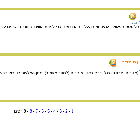
,
מים
 להוספת פלואור למים ואת העלויות הנדרשות כדי למונע הווצרות חורים בשינים לפ
ון מותרים
מגורים, עבודה) מול ריכוזי ראדון מותרים (למטר מעוקב) ומתן המלצות לטיפול בבעי
1
-
2
-
3
-
4
-
5
-
6
-
7
-
8
-
9
דפים