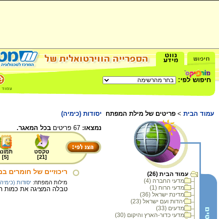
חיפוש לפי:
עמוד הבית
>
פריטים של מילת המפתח
יסודות (כימיה)
נמצאו:
67 פריטים
בכל המאגר.
טקסט
תמונה
]
5
[
]
21
[
ריכוזיים של חומרים במ
עמוד הבית (26)
מדעי החברה (4)
מילות המפתח:
יסודות (כימיה)
מדעי הרוח (1)
טבלה המציגה את כמות הרי
מדינת ישראל (36)
יהדות ועם ישראל (23)
מדעים (33)
מדעי כדור-הארץ והיקום (30)