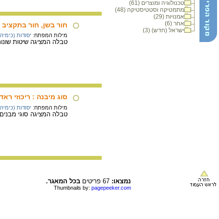
טכנולוגיה ומוצרים (61)
מתמטיקה וסטטיסטיקה (48)
אמנויות (29)
אחר (6)
חור בשן, חור בתקציב
ישראל (חדש) (3)
מילות המפתח:
יסודות (כימיה)
טבלה המציגה שיטות שונות
סוג מיבנה : ריכוזי ראד
מילות המפתח:
יסודות (כימיה)
טבלה המציגה סוגי מבנים (
נמצאו:
67 פריטים
בכל המאגר.
Thumbnails by:
pagepeeker.com