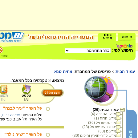
חיפוש לפי:
עמוד הבית
>
פריטים של המחברת
צחית טנא
נמצאו:
3 טקסטים
בכל המאגר.
טקסט
תמונה
]
0
[
]
3
[
על השיר "עיר לבנה"
עמוד הבית (26)
מדעי החברה (4)
מילות המפתח:
שירה עברית
,
ת
מדעי הרוח (1)
על העיר תל אביב כפי שמ
מדינת ישראל (36)
יהדות ועם ישראל (23)
מדעים (33)
על השיר "שיר נולד"
מדעי כדור-הארץ והיקום (30)