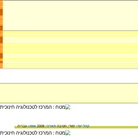
קהל יעד:
יסודי,
חטיבה
תאריך:
2008
שפה:
עברית