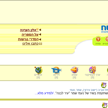
על הספריה
הסדרי נגישות
כתבו אלינו
ערך לקסיקוני
שמע
וידיאו
אתרים
]
0
[
]
0
[
]
0
[
]
0
[
ל-אביב (יישוב עירוני)
,
שמר, נעמי
שתקפת בשיר של נעמי שמר "עיר לבנה".
/למידע מלא...