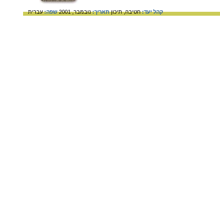
קהל יעד:
חטיבה,
תיכון
תאריך:
נובמבר, 2001
שפה:
עברית