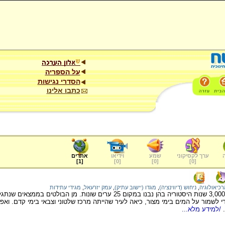
על הספריה
הסדרי נגישות
כתבו אלינו
ערך לקסיקוני
שמע
וידיאו
אתרים
]
1
[
]
0
[
]
0
[
]
0
[
רכיאולוגיה
,
ניחוש (דיווינציה)
,
מגדו (יישוב עתיק)
,
עמק יזרעאל
,
מגידי עתידות
בתל מגידו חבויות יותר מ-3,000 שנות היסטוריה בהן נבנו במקום 25 ערים שונ
לשמור על המים בימי מצור, כיאה לעיר שהייתה מרכז שלטוני וצבאי בימי קדם. ואפש
/למידע מלא...