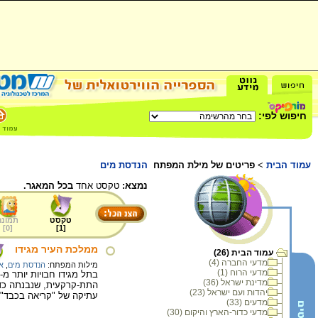
חיפוש לפי:
עמוד הבית
>
פריטים של מילת המפתח
הנדסת מים
נמצא:
טקסט אחד
בכל המאגר.
טקסט
תמונה
]
0
[
]
1
[
ממלכת העיר מגידו
עמוד הבית (26)
מדעי החברה (4)
מילות המפתח:
הנדסת מים
,
א
מדעי הרוח (1)
מדינת ישראל (36)
התת-קרקעית, שנבנתה כדי 
יהדות ועם ישראל (23)
עתיקה של "קריאה בכבד".
מדעים (33)
מדעי כדור-הארץ והיקום (30)