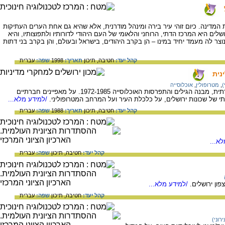
המדינה. כיום זוהי עיר בירה ומינהל מודרנית, אלא שהיא גם אחת הערים העתיקות
ים היא המרכז הדתי, הרוחני והלאומי של העם היהודי לדורותיו ולתפוצותיו, והיא
נוצר לה מעמד יחיד במינו – הן בקרב היהודים, בישראל ובעולם, והן בקרב בני דתות
קהל יעד:
חטיבה,
תיכון
תאריך:
1998
שפה:
עברית
נית
)
,
מטרופולין
,
אוכלוסייה
על תמורות באוכלוסיית ירושלים - השתייכות דתית, מבנה הגילים והתפרסות האוכלוסייה 1972-1985. על מאפיינים חברתיים
 של שכונות ירושלים, על כלכלת העיר ועל המרחב המטרופוליני.
/למידע מלא...
קהל יעד:
חטיבה,
תיכון
תאריך:
1988
שפה:
עברית
א...
קהל יעד:
חטיבה,
תיכון
שפה:
עברית
ון ירושלים.
/למידע מלא...
קהל יעד:
חטיבה,
תיכון
שפה:
עברית
רוני)