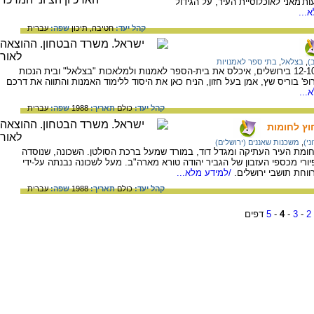
יחס השלטון העות'מאני לאוכלוסיית העיר, על הגידול
...
קהל יעד:
חטיבה,
תיכון
שפה:
עברית
)
,
בצלאל
,
בתי ספר לאמנויות
צמד הבנינים התאומים ברחוב שמואל הנגיד 12-10 בירושלים, איכלס את בית-הספר לאמנות ולמלאכות "בצלאל" ובית הנכות
 בוריס שץ, אמן בעל חזון, הניח כאן את היסוד ללימוד האמנות והתווה את דרכם
...
קהל יעד:
כולם
תאריך:
1988
שפה:
עברית
וץ לחומות
ני)
,
משכנות שאננים (ירושלים)
חומת העיר העתיקה ומגדל דוד, במורד שמעל ברכת הסולטן. השכונה, שנוסדה
מונטיפיורי מכספי העזבון של הגביר יהודה טורא מארה"ב. מעל לשכונה נבנתה על-ידי
וחת תושבי ירושלים.
/למידע מלא...
קהל יעד:
כולם
תאריך:
1988
שפה:
עברית
2
-
3
-
4
-
5
דפים