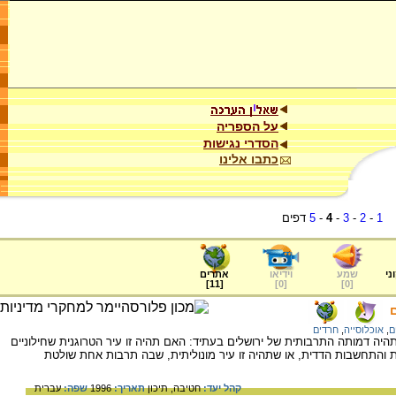
על הספריה
הסדרי נגישות
כתבו אלינו
1
-
2
-
3
-
4
-
5
דפים
ני
שמע
וידיאו
אתרים
]
11
[
]
0
[
]
0
[
ם
,
אוכלוסייה
,
חרדים
ה דמותה התרבותית של ירושלים בעתיד: האם תהיה זו עיר הטרוגנית שחילוניים
 והתחשבות הדדית, או שתהיה זו עיר מונוליתית, שבה תרבות אחת שולטת
קהל יעד:
חטיבה,
תיכון
תאריך:
1996
שפה:
עברית