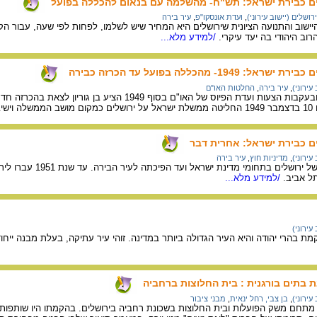
שלים כבירת ישראל: תש"ח- מהשלמה עם בנאום להכללה בפועל
ירושלים (יישוב עירוני)
,
ועדת אונסקו"פ
,
עיר בירה
נהיגי היישוב והתנועה הציונית שירושלים היא המחיר שיש לשלמו, לפחות לפי שעה, עבור
רוב היהודי בה יעד עיקרי.
/למידע מלא...
19- מהכללה בפועל עד הכרזה כבירה
עירוני)
,
עיר בירה
,
החלטות האו"ם
במהלך מלחמת השחרור ובעקבות הצעות ועדת הפיוס של 
נסת.
לים כבירת ישראל: אחרית דבר
עירוני)
,
מדיניות חוץ
,
עיר בירה
ל אביב.
/למידע מלא...
עירוני)
מת בהרי יהודה והיא העיר הגדולה ביותר במדינה. זוהי עיר עתיקה, בעלת מבנה יי
ת בתים בורגנית : בית החלוצות ברחביה
עירוני)
,
בן צבי, רחל ינאית
,
מבני ציבור
 משק הפועלות ובית החלוצות בשכונת רחביה בירושלים. בהקמתו היו שותפות נשים מ