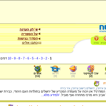
על הספריה
הסדרי נגישות
כתבו אלינו
1
-
2
-
3
-
4
-
5
-
6
-
7
-
8
-
9
-
10
דפים
ערך לקסיקוני
שמע
וידיאו
אתרים
]
11
[
]
0
[
]
0
[
]
2
[
ה
 עירוני)
,
ירושלים (יישוב עירוני)
,
עיר בירה
 המודרני? אין ויכוח על מעמדה המכריע של ירושלים בתולדות העם היהודי, כבירת
אביב היא מרכז מתחרה ואף מוביל.
/למידע מלא...