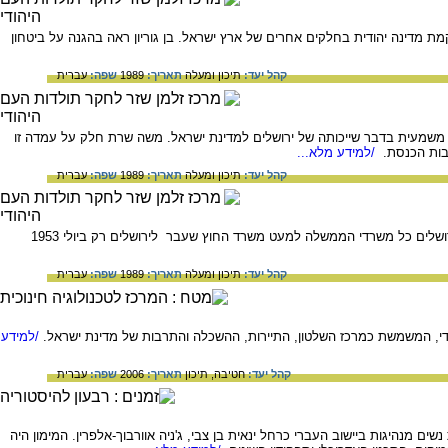
 הקמת מדינה יהודית בחלקים אחרים של ארץ ישראל. בן גוריון ראה בהגנה על ביטחון
קהל יעד:
תיכון ומעלה
תאריך:
1989
שפה:
עברית
האו"ם בסוף 1949 הציע בן גוריון לצאת בהכרזה חד משמעית בדבר שייכותה של ירושלים למדינת ישראל. משה שרת חלק על עמדה זו
/למידע מלא...
קהל יעד:
תיכון ומעלה
תאריך:
1989
שפה:
עברית
סיכום המאבק להכללתה של ירושלים בתחומי מדינת ישראל ועד הפיכתה לעיר הבירה. עד שנת 1951 עברו לירושלים כל משרדי הממשלה למעט משרד החוץ שעבר לירושלים רק ביולי 1953
קהל יעד:
תיכון ומעלה
תאריך:
1989
שפה:
עברית
חודי, המשמשת כמרכז השלטון, התיירות, ההשכלה והתרבות של מדינת ישראל.
/למידע
קהל יעד:
חטיבה,
תיכון
תאריך:
2006
שפה:
עברית
נהיגות ביישוב העברי כרחל ינאית בן צבי, ג'ניה אוורבוך-אלפרין. המימון היה