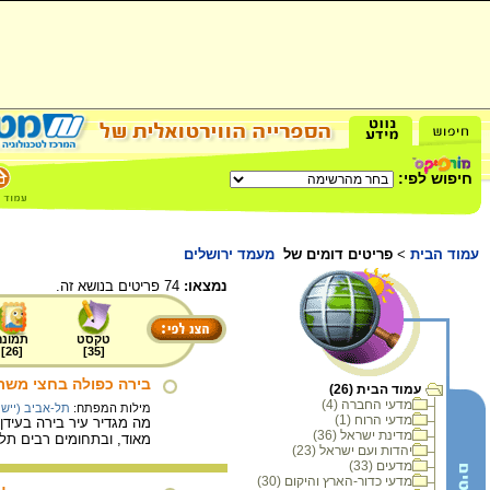
חיפוש לפי:
עמוד הבית
>
פריטים דומים של
מעמד ירושלים
נמצאו:
74 פריטים בנושא זה.
טקסט
תמונה
]
26
[
]
35
[
בירה כפולה בחצי משר
עמוד הבית (26)
מדעי החברה (4)
מילות המפתח:
תל-אביב (יישוב
מדעי הרוח (1)
מה מגדיר עיר בירה בעידן
מדינת ישראל (36)
מאוד, ובתחומים רבים תל 
יהדות ועם ישראל (23)
מדעים (33)
מדעי כדור-הארץ והיקום (30)