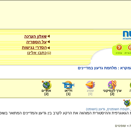
על הספריה
הסדרי נגישות
כתבו אלינו
מקרא : מלחמת גדעון במדיינים
ערך לקסיקוני
שמע
וידיאו
אתרים
]
2
[
]
1
[
]
0
[
]
2
[
תקופת השופטים
,
גדעון (השופט)
גאוגרפית וההיסטורית המוהווה את הרקע לקרב בין גדעון והמדיינים המתואר בשופ
>
שופטים