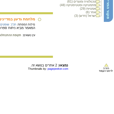
טכנולוגיה ומוצרים (61)
מתמטיקה וסטטיסטיקה (48)
אמנויות (29)
אחר (6)
ישראל (חדש) (3)
מלחמת גדעון במדיינים
מילות המפתח:
תנ"ך. שופטים
,
המאמר מביא ניתוח ספרותי
עץ נושאים:
תקופת ההתנחלות
נמצאו:
2 אתרים בנושא זה.
Thumbnails by:
pagepeeker.com