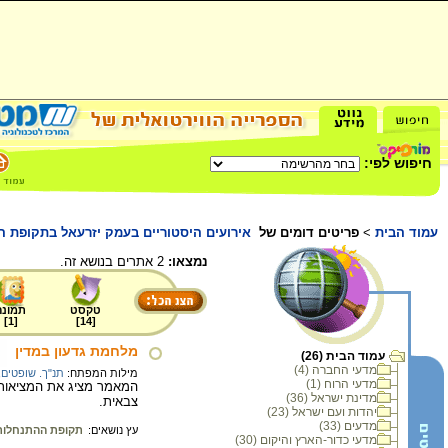
חיפוש לפי:
עמוד הבית
>
פריטים דומים של
אירועים היסטוריים בעמק יזרעאל בתקופת ה
נמצאו:
2 אתרים בנושא זה.
טקסט
תמונה
]
1
[
]
14
[
מלחמת גדעון במדין
עמוד הבית (26)
מדעי החברה (4)
מילות המפתח:
תנ"ך. שופטים
,
מדעי הרוח (1)
המאמר מציג את המציאות ה
מדינת ישראל (36)
צבאית.
יהדות ועם ישראל (23)
מדעים (33)
עץ נושאים:
תקופת ההתנחלות
מדעי כדור-הארץ והיקום (30)