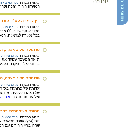
1918 (49)
מילות המפתח:
ספורטאים יהוד
המועדון היהודי "הכח וינה" נוסד בוינה בשנת 1909והיה הגדול במועדוני הספורט היהודיים בא
בין גרמניה לא"י: קורות מש
מילות המפתח:
יהודי גרמניה
,
מתוך 
בכל מאודה לגרמניה. המכ
פרומקה פלוטניצקה, ה
מילות המפתח:
פלוטניצקה, פ
ברחבי פולין: ביקרה בסניפ
פרומקה פלוטניצקה, הש
מילות המפתח:
פלוטניצקה, פ
ילדותה של פרומקה בעייר
ושל אחותה חנצ'ה.
/למידע 
תמונה משפחתית בברלי
מילות המפתח:
יהודי גרמניה
,
רות (שיץ) עוזרד מתארת 
שחלו בחיי היהודים עם הכי