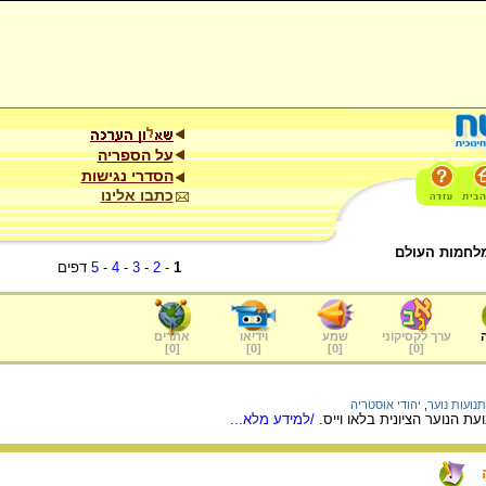
על הספריה
הסדרי נגישות
כתבו אלינו
 מלחמות העולם
1
-
2
-
3
-
4
-
5
דפים
ערך לקסיקוני
שמע
וידיאו
אתרים
]
0
[
]
0
[
]
0
[
]
0
[
תנועות נוער
,
יהודי אוסטריה
 הנוער הציונית בלאו וייס.
/למידע מלא...