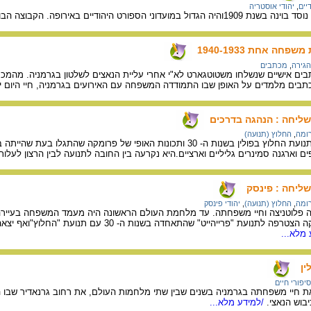
יים
,
יהודי אוסטריה
ירופה. הקבוצה הבולטת ביותר של המועדון הייתה קבוצת הכדורגל.
פחה אחת 1940-1933
הגירה
,
מכתבים
אוסף של כ- 60 מכתבים אישיים שנשלחו משטוטגארט לא"י אחרי עליית הנאצים לשלטון בגרמנ
תבים מלמדים על האופן שבו התמודדה המשפחה עם האירועים בגרמניה, חיי היום י
שליחה : הנהגה בדרכים
רומה
,
החלוץ (תנועה)
תיואר המשבר שפקד את תנועת החלוץ בפולין בשנות ה- 30 ותכונות האו
ים וארגנה סמינרים גליליים וארציים.היא נקרעה בין החובה לתנועה לבין הרצון לעלו
ליחה : פינסק
רומה
,
החלוץ (תנועה)
,
יהודי פינסק
ה פלוטניצה וחיי משפחתה. עד מלחמת העולם הראשונה היה מעמד המשפחה בעייר
של מצוקה כלכלית. פרומקה הצטרפה לתנועת "פרי
מלא...
ן
סיפורי חיים
את חיי משפחתה בגרמניה בשנים שבין שתי מלחמות העולם, את רחוב גרנאדיר שבו 
בוש הנאצי.
/למידע מלא...