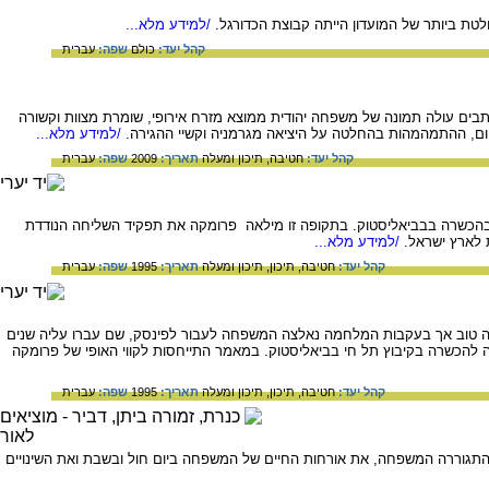
/למידע מלא...
קהל יעד:
כולם
שפה:
עברית
יה. מהמכתבים עולה תמונה של משפחה יהודית ממוצא מזרח אירופי, שומרת מצוות וקשורה
ום, ההתמהמהות בהחלטה על היציאה מגרמניה וקשיי ההגירה.
/למידע מלא...
קהל יעד:
חטיבה,
תיכון ומעלה
תאריך:
2009
שפה:
עברית
פי של פרומקה שהתגלו בעת שהייתה בהכשרה בבביאליסטוק. בתקופה זו מילאה פרומקה את תפקיד השליחה הנודדת
ת לארץ ישראל.
/למידע מלא...
קהל יעד:
חטיבה,
תיכון,
תיכון ומעלה
תאריך:
1995
שפה:
עברית
ה טוב אך בעקבות המלחמה נאלצה המשפחה לעבור לפינסק, שם עברו עליה שנים
יהייט" שהתאחדה בשנות ה- 30 עם תנועת "החלוץ"ואף יצאה להכשרה בקיבוץ תל חי בביאליסטוק. במאמר התייחסות לקווי האופי של פרומקה
קהל יעד:
חטיבה,
תיכון,
תיכון ומעלה
תאריך:
1995
שפה:
עברית
התגוררה המשפחה, את אורחות החיים של המשפחה ביום חול ובשבת ואת השינויים