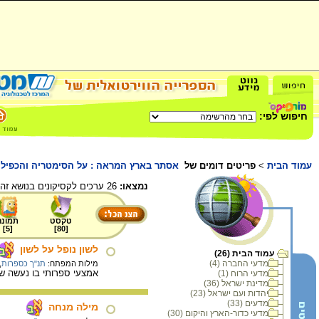
חיפוש לפי:
עמוד הבית
>
פריטים דומים של
אסתר בארץ המראה : על הסימטריה והכפילו
נמצאו:
26 ערכים לקסיקונים בנושא זה.
טקסט
תמונה
]
5
[
]
80
[
לשון נופל על לשון
עמוד הבית (26)
מדעי החברה (4)
מילות המפתח:
תנ"ך כספרות
,
אמצעי ספרותי בו נעשה שמ
מדעי הרוח (1)
מדינת ישראל (36)
יהדות ועם ישראל (23)
מדעים (33)
מילה מנחה
מדעי כדור-הארץ והיקום (30)