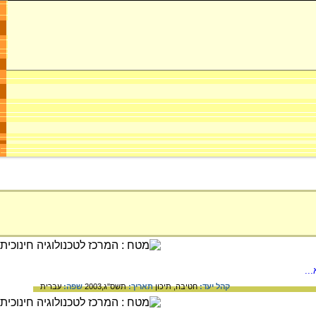
..
קהל יעד:
חטיבה,
תיכון
תאריך:
תשס"ג,2003
שפה:
עברית