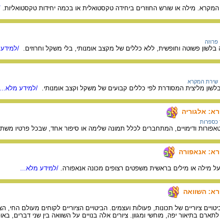
 המקרא. מילה או שורש החוזרים ביחידה טקסטואלית או בכמה יחידות טקסטואליות.
/
פרוזה
בלשון פשוטה וחופשית, ללא כללים של מקצב אומנותי, בלי משקל וחרוזים.
/למידע 
שירת המקרא
בלשון מליצית המסודרת לפי כללים קבועים של משקל וקצב אומנותי.
/למידע מלא...
א: אלגוריה
 כספרות
אפורות ודימויים, המתחברים לכלל תמונה שלימה או סיפור אחד, שבכל פרטיו משת
רא: אנאפורה
) על מילה או מילים בראשית משפטים רצופים מכונה אנאפורה.
/למידע מלא...
רא: השוואה
יים ציוריים של תכונות, פעולות ועצמים. הביטויים הציוריים לקוחים מעולם החי, ה
ארם בתיאור יפה, מוחשי ומגוון. ציורים אלה בנויים על השוואה בין שני דברים, בא