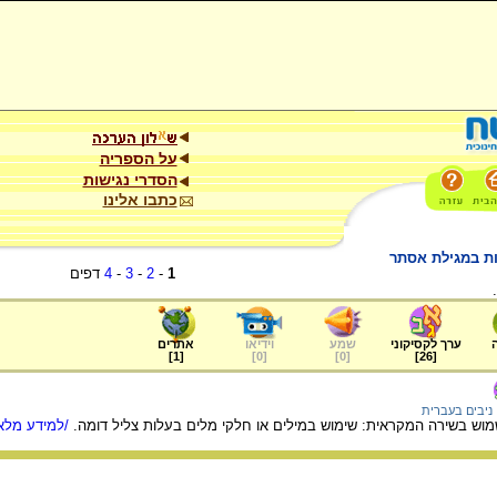
על הספריה
הסדרי נגישות
כתבו אלינו
ת במגילת אסתר
1
-
2
-
3
-
4
דפים
ערך לקסיקוני
שמע
וידיאו
אתרים
]
1
[
]
0
[
]
0
[
]
26
[
ניבים בעברית
וש בשירה המקראית: שימוש במילים או חלקי מלים בעלות צליל דומה.
/למידע מלא.