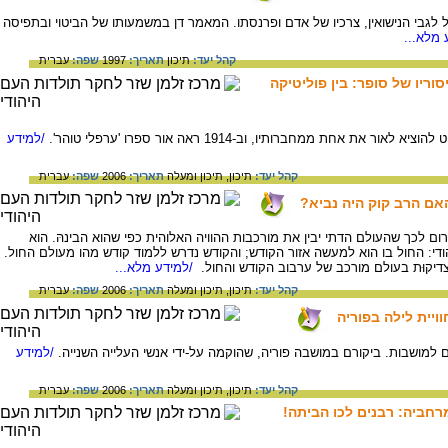
 לגבי הנישואין, צרכיו של אדם ופרנסתו. המאמר דן במשמעותו של הביטוי ובתפיסה
מלא...
קהל יעד:
תיכון
תאריך:
1997
שפה:
עברית
וריו של סופר: בין פוליטיקה
 אחת ממחברותיו, וב-1914 ראה אור ספרו 'ערפלי טוהר'.
/למידע
קהל יעד:
תיכון,
תיכון ומעלה
תאריך:
2006
שפה:
עברית
אם הרב קוק היה נביא?
 לכך שהעולם הדתי יבין את מורכבות ההוויה האלוהית כפי שהוא הבינהּ. הוא
די: החול בו הוא למעשה אזור הקודש; והקודש נדרש ללמוד קודש מהו מעולם החול.
דיקוּת בעולם מורכב של ערבוב הקודש והחול.
/למידע מלא...
קהל יעד:
תיכון,
תיכון ומעלה
תאריך:
2006
שפה:
עברית
ויית לילה בפוריה
למושבות. ביקורם במושבה פוריה, שהוקמה על-ידי אנשי העלייה השנייה.
/למידע
קהל יעד:
תיכון,
תיכון ומעלה
תאריך:
2006
שפה:
עברית
רחביה: רבנים לכו הביתה!