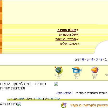
על הספריה
הסדרי נגישות
כתבו אלינו
1
-
2
-
3
-
4
-
5
-
6
דפים
ני
שמע
וידיאו
אתרים
]
0
[
]
0
[
]
0
[
יוונית במסורת היהודית.
/למידע מלא...
קהל יעד:
תיכון
תאריך:
, תשכ"ז
שפה:
עברית
ישואין ולקריעת ים סוף?