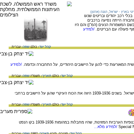
טי בארץ - ישראל
,
הגנה (ארגון)
כלי רכב יהודים ובריטים שנעו
חבורה הייתה נסיעה ברכבים
 בשם המשמרות הנעים (המ"ן) והם היו
וף פעולה עם הבריטים.
/למידע
קהל יעד:
כולם
שפה:
עברית
אשית המאורעות כדי להגן על היישובים היהודיים, על התחבורה וכדומה.
/למידע
קהל יעד:
כולם
תאריך:
תשמ"ז
שפה:
עברית
ה'הגנה' - ארגון המגן של היישוב היהודי בארץ-ישראל. בשנים 1939-1936 היווה את הכוח העיקרי שהגן על היישובים ברחבי
קהל יעד:
כולם
תאריך:
תשמ"ז
שפה:
עברית
יחידות-קומאנדו מיוחדות, שנועדו למלחמה בכנופיות הערביות המזוינות, שהיו מחבלות במהומות 1939-1936 בקו הנפט
/למידע מלא...
קהל יעד:
חטיבה,
תיכון
תאריך:
1982
שפה:
עברית