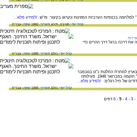
" למלחמה בכנופיות הערביות המזוינות ונקראו בקיצור: פו"ש.
/למידע מלא...
קהל יעד:
חטיבה,
תיכון
תאריך:
1982
שפה:
עברית
יירות
 שעשתה את דרכה ברגל דרך ההרים כדי
קהל יעד:
כולם
תאריך:
1995
שפה:
עברית
 בארץ למחרת החלטת כ"ט בנובמבר
1947. התארגן היישוב מחדש. חטיבת "קרייתי" הוקמה בפברואר 1948. פעילותה
ודים של חֵיל-רגלים.
/למידע מלא...
קהל יעד:
כולם
תאריך:
1995
שפה:
עברית
-
3
-
4
-
5
-
6
דפים