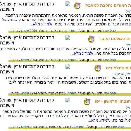
ת המורים נחלצת למאבק
אל
מדה של העברית כשפת הוראה. המאמר מתאר את ההתפתחות שעברה מלחמת
עד ליוזמת אגודת המורים ביפו. המורים ביפו הם שהרחיבו את המאבק שהחל על
סדות עבריים חלופיים והשגת אוטונומיה חינוכית.
/למידע מלא...
קהל יעד:
תיכון,
תיכון ומעלה
תאריך:
טבת דצמבר, תשנ"ה 1994
שפה:
עברית
ה בעולמנו הקטן'
אל
ליה השניה על מעמדה של השפה העברית במוסדות החינוך. בחלק זה מתוארות
תקבלו בכל אחת מהן.
/למידע מלא...
קהל יעד:
תיכון,
תיכון ומעלה
תאריך:
טבת דצמבר, תשנ"ה 1994
שפה:
עברית
ות התלמידים
אל
,
שביתות
מדה של העברית כשפת הוראה. המאמר מתאר את השלב במלחמת השפות שבו
רה ביפו בתל אביב ובירושלים. השביתות היו יוזמה ציבורית והיא זכתה לגיבוי
קהל יעד:
תיכון,
תיכון ומעלה
תאריך:
טבת דצמבר, תשנ"ה 1994
שפה:
עברית
צחון הראשון - יפו
אל
ה על מעמדה של העברית כשפת הוראה. המאמר מתאר את הייסוד של בית הספר
י הישוב בארץ בשל ליטול את האחריות על חינוך בניו. במקביל הודיעה ההסתדרות
אלי בחיפה.
/למידע מלא...
קהל יעד:
תיכון,
תיכון ומעלה
תאריך:
טבת דצמבר 1994, תשנ"ה 1994
שפה:
עברית