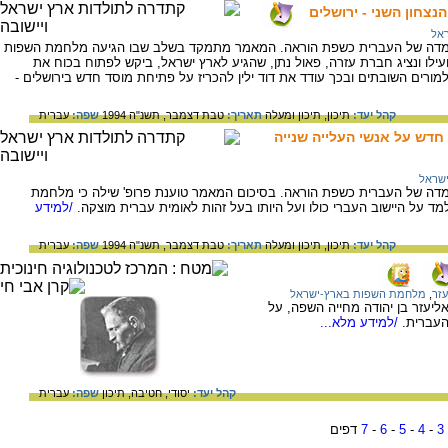
צחון השני - ירושלים
אל
מדה של העברית כשפת הוראה. המאמר מתמקד בשלב שבו הגיעה מלחמת השפות
ילו ונציג חברת עזרה, פאול נתן, שהגיע לארץ ישראל, ביקש לפתוח בכוח את
מורים השובתים ובכך עודד את דוד ילין להכריז על פתיחת מוסד חדש בירושלים -
קהל יעד:
תיכון,
תיכון ומעלה
תאריך:
טבת דצמבר, תשנ"ה 1994
שפה:
עברית
דש על אנשי העלייה שנייה
שראל
ה של העברית כשפת הוראה. בסיכום המאמר טוענת פרופ' שילה כי מלחמת
 על היישוב העברי כולו ועל היותו בעל זהות לאומית עברית מוצקה.
/למידע
קהל יעד:
תיכון,
תיכון ומעלה
תאריך:
טבת דצמבר, תשנ"ה 1994
שפה:
עברית
עזר
,
מלחמת השפות בארץ-ישראל
יעזר בן יהודה מחייה השפה, על
העברית.
/למידע מלא...
קהל יעד:
יסודי,
חטיבה,
תיכון
שפה:
עברית
3
-
4
-
5
-
6
-
7
דפים