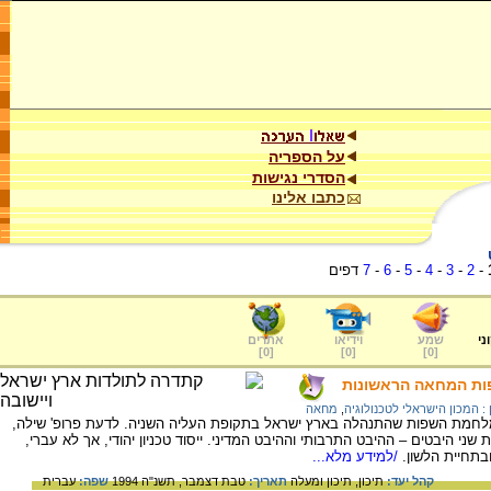
על הספריה
הסדרי נגישות
כתבו אלינו
-
2
-
3
-
4
-
5
-
6
-
7
דפים
ני
שמע
וידיאו
אתרים
]
0
[
]
0
[
]
0
[
פות המחאה הראשונות
 : המכון הישראלי לטכנולוגיה
,
מחאה
מת השפות שהתנהלה בארץ ישראל בתקופת העליה השניה. לדעת פרופ' שילה,
היבטים – ההיבט התרבותי וההיבט המדיני. ייסוד טכניון יהודי, אך לא עברי,
תחיית הלשון.
/למידע מלא...
קהל יעד:
תיכון,
תיכון ומעלה
תאריך:
טבת דצמבר, תשנ"ה 1994
שפה:
עברית