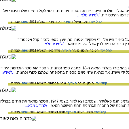
ת
ס אגילר ותולדות חייה. יצירתה הספרותית נתנה ביטוי לקול הנשי בעולם היהודי של
/למידע מלא...
קהל יעד:
תיכון ומעלה
תאריך:
אדר מרץ, תשע"א 2011
שפה:
עברית
ל סיפור חייו של יוזף זיסקינד אופנהיימר, יועץ כספי לנסיך קרל אלכסנדר
ן גיבור הסיפור לבין גורלו של פויכטונגר.
/למידע מלא...
קהל יעד:
חטיבה,
תיכון ומעלה
תאריך:
אייר מאי, תשע"א 2011
שפה:
עברית
סיפורה של גליקל מהמלין, אשת עסקים שחיה בהמבורג בשלהי המאה ה-18 וכתבה ספר זכרונות. הספר הוא ספר הזכרונות היחיד
ידי אישה, אך כנראה שהיו נשים נוספות בתקופתה שכתבו ספרי זכרונות.
/למידע
קהל יעד:
תיכון ומעלה
תאריך:
שבט פברואר, תשע"א 2011
שפה:
עברית
ביקורת על הספר לבד בברלין מאת הסופר הגרמני הנס פאלאדה, שנכתב ויצא לאור בשנת 1947. הספר מתאר את החיים בברלין
ת השונות של החברה הגרמנית תחת המשטר הנאצי.
/למידע מלא...
קהל יעד:
תיכון ומעלה
תאריך:
טבת דצמבר, תשע"א 2010
שפה:
עברית