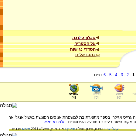
על הספריה
הסדרי נגישות
כתבו אלינו
1
-
2
-
3
-
4
-
5
-
6
דפים
ני
שמע
וידיאו
אתרים
]
4
[
]
0
[
]
0
[
 גרייס אגילר. בספר מתוארת בת למשפחת אנוסים הפוגשת באציל אנגלי אך
ס מקום חשוב בעיצוב התודעה ההיסטורית.
/למידע מלא...
קהל יעד:
חטיבה,
תיכון ומעלה
תאריך:
אדר מרץ, תשע"א 2011
שפה:
עברית