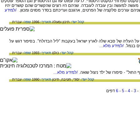
 טקטס ספרותי לטקטס היסטורי. לדעת עמוס עוז גם ההיסטוריון וגם הסופר עוסקים
מעשה למעשה ובין עובדה לעובדה. שניהם היו רוצים שהקשרים שהם קושרים יהיו
ניהם עורכים סלקציה של הפרטים, ארגונם ועריכתם בסדר מסוים ומכוון.
/למידע
קהל יעד:
תיכון ומעלה
תאריך:
1996
שפה:
עברית
ל העליה של סבא שלה לארץ ישראל בעקבות "ליל הבדולח". בסיפור דגש על
ם בנמל.
/למידע מלא...
קהל יעד:
כולם
תאריך:
1993
שפה:
עברית
החול" - סיפורו של ילד ניצול שואה.
/למידע מלא...
קהל יעד:
יסודי,
חטיבה,
תיכון
תאריך:
1990
שפה:
עברית
-
3
-
4
-
5
-
6
דפים