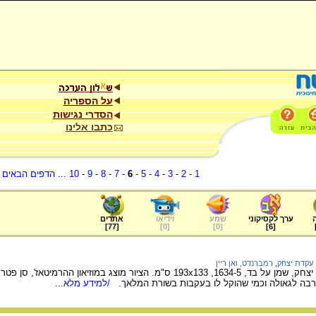
על הספריה
הסדרי נגישות
כתבו אלינו
1
-
2
-
3
-
4
-
5
-
6
-
7
-
8
-
9
-
10
...
הדפים הבאים
.
ערך לקסיקוני
שמע
וידיאו
אתרים
]
77
[
]
0
[
]
0
[
]
6
[
עקדת יצחק
,
רמברנדט, ואן ריין
ציור של רמברנדט לעקדת יצחק, שמן על בד, 1634-5, 193x133 ס"מ. הציור מוצג ב
רבה לגאולה וכמי שהוקל לו בעקבות בשורת המלאך.
/למידע מלא...