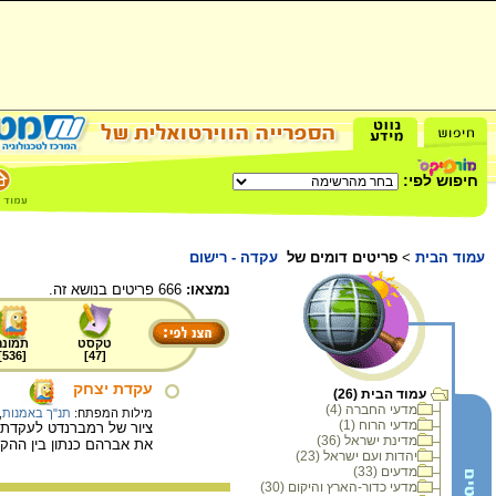
חיפוש לפי:
עמוד הבית
>
פריטים דומים של
עקדה - רישום
נמצאו:
666 פריטים בנושא זה.
טקסט
תמונה
]
536
[
]
47
[
עקדת יצחק
עמוד הבית (26)
מדעי החברה (4)
מילות המפתח:
תנ"ך באמנות
,
מדעי הרוח (1)
מדינת ישראל (36)
את אברהם כנתון בין ההק
יהדות ועם ישראל (23)
מדעים (33)
מדעי כדור-הארץ והיקום (30)