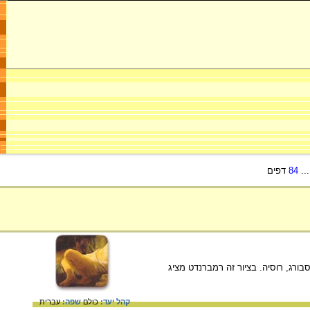
..
84
דפים
מוזיאון ההרמיטאז', סן פטרסבורג, רוסיה. בציור זה רמברנדט מציג
קהל יעד:
כולם
שפה:
עברית