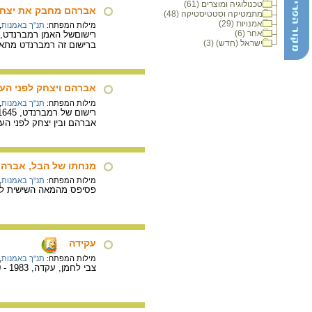
טכנולוגיה ומוצרים (61)
אברהם מחבק את יצח
מתמטיקה וסטטיסטיקה (48)
אמנויות (29)
מילות המפתח:
תנ"ך באמנות
,
אחר (6)
רישוםשל האמן רמברנדט, 1638 לערך, 8.9X11.6 ס"מ. הציור מוצג ב- oymans Museum, Roterdam
ישראל (חדש) (3)
ברישום זה רמברנדט מתא
אברהם ויצחק לפני הע
מילות המפתח:
תנ"ך באמנות
,
אברהם ובין יצחק לפני הע
מנחתו של הבל, אברהם
מילות המפתח:
תנ"ך באמנות
,
פסיפס מהמאה השישית לספ
עקידה
מילות המפתח:
תנ"ך באמנות
,
צבי לחמן, עקדה, 1983 - 1990, ברונזה