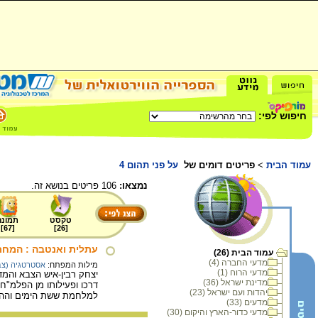
חיפוש לפי:
עמוד הבית
>
פריטים דומים של
על פני תהום 4
נמצאו:
106 פריטים בנושא זה.
טקסט
תמונה
]
67
[
]
26
[
עתלית ואנטבה : המחתר
עמוד הבית (26)
מדעי החברה (4)
מילות המפתח:
אסטרטגיה (צב
מדעי הרוח (1)
יצחק רבין-איש הצבא והמדי
מדינת ישראל (36)
דרכו ופעילותו מן הפלמ"
יהדות ועם ישראל (23)
למלחמת ששת הימים וההו
מדעים (33)
מדעי כדור-הארץ והיקום (30)