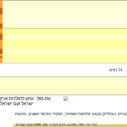
..
14
דפים
בריטי בעתלית),מבצעי מלחמת השחרור, תפקידי הפיקוד השונים, ההכנות
קהל יעד:
יסודי,
חטיבה,
תיכון
תאריך:
מאי, 1998
שפה:
עברית