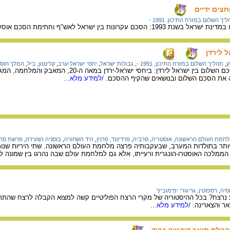
יך השלום במזרח התיכון, 1991 -
ם עקרונות בין ישראל לאש"ף וחתימת הסכם אוסלו.
 לירדן
ק
,
תהליך השלום במזרח התיכון, 1991 -
,
גבולות ישראל
,
יחסי ישראל-ערב
,
קלינטון, ביל
,
המלך חוסיי
המידע בדף זה עוסק בהסכם השלום בין ישראל לירדן: ביחסי 
 את הסכם השלום ובנושאים שהקיף ההסכם.
/למידע מלא...
חמת העולם הראשונה
,
אוסטריה
,
סרביה
,
פרדיננד, פרנץ
,
היד השחורה
,
בוסניה הצעירה
,
פרשת סרי
הממלכה האוסטרו-הונגרית ורעייתו, אלא גם למלחמת עולם שבה נהרגו בין שמונה 
סיה
,
רספוטין, גריגורי יפימוביץ'
ר והצארינה.
/למידע מלא...