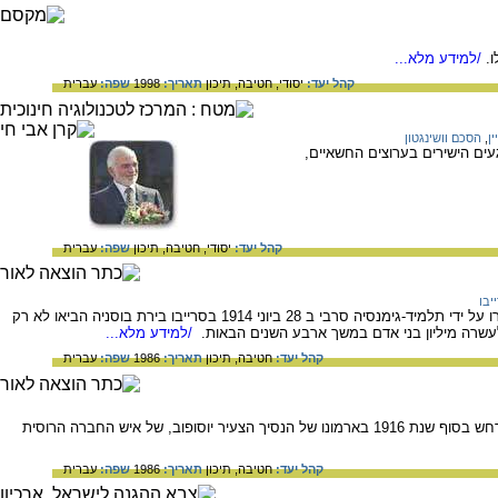
/למידע מלא...
קהל יעד:
יסודי,
חטיבה,
תיכון
תאריך:
1998
שפה:
עברית
ן
,
הסכם וושינגטון
ישראל-ירדן במאה ה-20, המאבק והמלחמה, המגעים הישירים בערוצים החשאיים,
קהל יעד:
יסודי,
חטיבה,
תיכון
שפה:
עברית
יבו
על ההתנקשות הגורלית ביותר בתולדות המערב, שבעקבותיה פרצה מלחמת העולם הראשונה. שתי היריות שנורו על ידי תלמיד-גימנסיה סרבי ב 28 ביוני 1914 בסרייבו בירת בוסניה הביאו לא רק
לעשרה מיליון בני אדם במשך ארבע השנים הבאות.
/למידע מלא...
קהל יעד:
חטיבה,
תיכון
תאריך:
1986
שפה:
עברית
מי היה רספוטין, איך ומדוע נרצח? בכל ההיסטוריה של מקרי הרצח הפוליטיים קשה למצוא הקבלה לרצח שהתרחש בסוף שנת 1916 בארמונו של הנסיך הצעיר יוסופוב, של איש החברה הרוסית
קהל יעד:
חטיבה,
תיכון
תאריך:
1986
שפה:
עברית