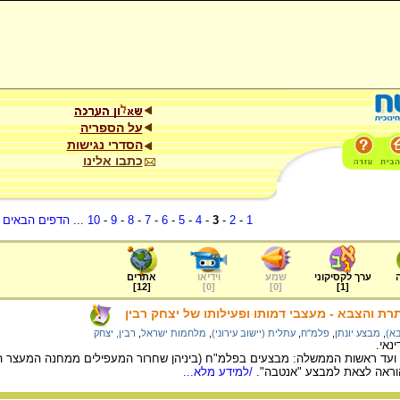
על הספריה
הסדרי נגישות
כתבו אלינו
1
-
2
-
3
-
4
-
5
-
6
-
7
-
8
-
9
-
10
...
הדפים הבאים
.
ערך לקסיקוני
שמע
וידיאו
אתרים
]
12
[
]
0
[
]
0
[
]
1
[
ת והצבא - מעצבי דמותו ופעילותו של יצחק רבין
א)
,
מבצע יונתן
,
פלמ"ח
,
עתלית (יישוב עירוני)
,
מלחמות ישראל
,
רבין, יצחק
נאי.
ח ועד ראשות הממשלה: מבצעים בפלמ"ח (ביניהן שחרור המעפילים ממחנה המעצר ה
ראה לצאת למבצע "אנטבה".
/למידע מלא...