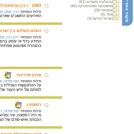
טכנולוגיה ומוצרים (61)
1993 : רבין וערפאת לוחצים ידיים
מתמטיקה וסטטיסטיקה (48)
אמנויות (29)
מילות המפתח:
רבין, יצחק
,
תהל
אחר (6)
האירועים החשובים שארעו במדינת ישראל בשנת 1993: הסכ
ישראל (חדש) (3)
הסכם השלום בין ישראל
מילות המפתח:
ירדן
,
רבין, יצח
בהצהרת וושינגטון שפתחה
פרנץ פרדיננד
מילות המפתח:
רצח פוליטי
,
מל
למותם של יורש העצר של 
רספוטין
מילות המפתח:
רצח פוליטי
,
רו
הגבוהה ואיש-סודם של הצא