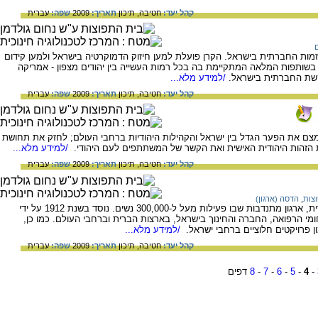
קהל יעד:
חטיבה,
תיכון
תאריך:
2009
שפה:
עברית
ם
מות החברתית בישראל. הקרן פועלת למען חיזוק הדמוקרטיה בישראל ולמען קידום
 בשותפות המלאה המתקיימת בה בכל רמות העשייה בין יהודים מצפון - אמריקה
הקשת החברתית בישראל.
/למידע מלא...
קהל יעד:
חטיבה,
תיכון
תאריך:
2009
שפה:
עברית
תגלית שנוסד בשנת 2000 כדי לצמצם את הפער הגדל בין ישראל והקהילות היהודיות ברחבי העולם; לחזק את תחושת
ת הזהות היהודית האישית ואת הקשר של המשתתפים לעם היהודי.
/למידע מלא...
קהל יעד:
חטיבה,
תיכון
תאריך:
2009
שפה:
עברית
צות
,
הדסה (ארגון)
על הדסה, ארגון הנשים הציוני של ארצות הברית, ארגון מתנדבות שבו פעילות מעל ל-300,000 נשים. נוסד בשנת 1912 על ידי
י הרפואה, החברה והחינוך בישראל, בארצות הברית וברחבי העולם. כמו כן,
ון פרויקטים חלוציים ברחבי ישראל.
/למידע מלא...
קהל יעד:
חטיבה,
תיכון
תאריך:
2009
שפה:
עברית
-
4
-
5
-
6
-
7
-
8
דפים