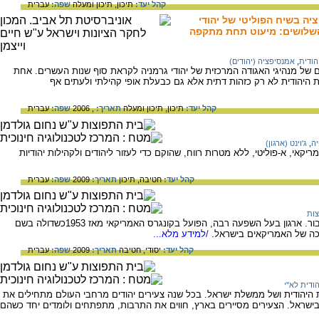
קהל יעד:
תיכון,
תיכון ומעלה
שפה:
עברית
יה בשיח הפוליטי של יהודי
השלושים: מיעוט תחת מתקפה
הודית
,
אמנסיפציה (יהודים)
ם של מנהיגי האגודה המרכזית של יהודי גרמניה לקראת סוף שנות העשרים. אחת
היהודית לא רק כזהות דתית אלא גם כבעלת אופי קהילתי ולעתים אף
קהל יעד:
תיכון,
תיכון ומעלה
תאריך:
, 2006
שפה:
עברית
יה
,
ג'וינט (ארגון)
אמריקאי, א-פוליטי, ללא מטרות רווח, שהוקם כדי לעזור ליהודים ולקהילות יהודיות
קהל יעד:
חטיבה,
תיכון
תאריך:
2009
שפה:
עברית
צות
על אייפק - הוועד האמריקאי-ישראלי ליחסי ציבור. ארגון בעל השפעה רבה, הפועל בקונגרס האמריקאי מאז 1953כשדולה בשם
כה של האמריקאים בישראל.
/למידע מלא...
קהל יעד:
יסודי,
חטיבה
תאריך:
2009
שפה:
עברית
ודית לא"י
 היהודית ושל ממשלת ישראל. בכל שנה צעירים יהודים מרחבי העולם מתחילים את
ישראל. הצעירים מסיירים בארץ, חווים את התרבות, מתפתחים ולומדים יחד כשהם