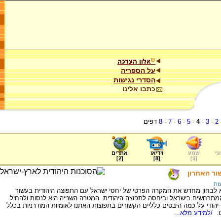
על הספריה
הסדרי נגישות
כתבו אלינו
2
-
3
-
4
-
5
-
6
-
7
-
8
דפים
ני
שמע
וידיאו
אתרים
]
2
[
]
8
[
]
0
[
ור האחרון
ות
 לבחון מחדש את המקרה הפרטי של יחסי ישראל עם התפוצה היהודית בעשור
המתרחשים בישראל וביחסה לתפוצה היהודית. המטרה השנייה היא לנסות ולהחיל
יהודי על כמה היבטים כלליים הקשורים בתפוצות האתנו-לאומיות המודרניות בכלל
ט.
/למידע מלא...