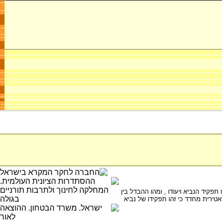
פקיד הנביא ויעודו , ומהו ההבדל בין
ירית מחדד כי זהו תפקידו של נביא