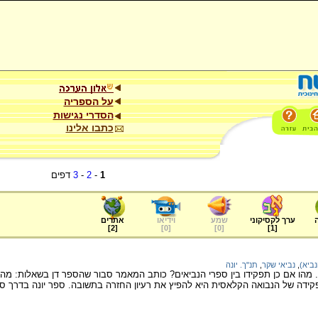
על הספריה
הסדרי נגישות
כתבו אלינו
1
-
2
-
3
דפים
ערך לקסיקוני
שמע
וידיאו
אתרים
]
2
[
]
0
[
]
0
[
]
1
[
נביא)
,
נביאי שקר
,
תנ"ך. יונה
. מהו אם כן תפקידו בין ספרי הנביאים? כותב המאמר סבור שהספר דן בשאלות: מהו ת
ידה של הנבואה הקלאסית היא להפיץ את רעיון החזרה בתשובה. ספר יונה בדרך סאט