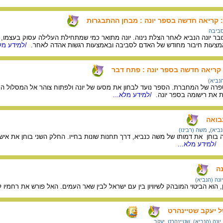
: קריאה חדשה בספר יונה : מבחן ההתבגרות
ביבה
 יונה הנביא לאחר הצלת נינוה. יונה מתואר כמי שמתחילת העלילה עסוק בעצמו, ה
מצעות חיבור מחודש של האדם לסביבה ובאמצעות רגשות אהדה לאחר.
/למידע מלא
 קריאה חדשה בספר יונה : פתח דבר
הנביא)
ה של המחברת. הספר נועד לבחון את מסעו של יונה ולפתוח צוהר אל המסלול הנפש
ת את רישומה בספר יונה.
/למידע מלא...
בואה
נביא)
,
משה (רבינו)
חן את דמותו של משה כנביא, דרך תחנות שונות בחייו. החלק השני בוחן את אישיותו 
.
/למידע מלא...
נה
יונה (הנביא)
ון, הוא הביטוי המובהק לשיוויון בין עם ישראל לבין שאר העמים. האל פורש את רחמיו
של יעקב שטיינהרט
יונה (הנביא)
,
שטיינהרט, יעקב