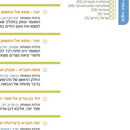
טכנולוגיה ומוצרים (61)
מתמטיקה וסטטיסטיקה (48)
אמנויות (29)
יונה - מסע אל החופש 
אחר (6)
ישראל (חדש) (3)
מילות המפתח:
יונה (הנביא)
,
ס
המאמר עוסק בתהליך שעובר
למצוא את טעם החיים בא
יונה - מסע אל החופש,
מילות המפתח:
מסעות
,
יונה (
המאמר הינו פתח דבר לספר
סיפורי יציאת מצרים מוצא
משה הנביא – מבחן הנ
מילות המפתח:
נבואה
,
יונה (ה
החלק הראשון של ההרצאה בו
בדבר מהותה של הנבואה
דוד בן-גוריון על ספר יו
מילות המפתח:
בן-גוריון, דוד
,
ספר יונה, אליבא דבן-גורי
יונה הנביא ביצירותיו 
מילות המפתח:
תנ"ך באמנות
,