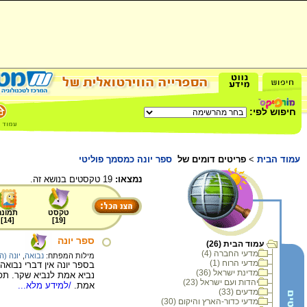
חיפוש לפי:
עמוד הבית
>
פריטים דומים של
ספר יונה כמסמך פוליטי
נמצאו:
19 טקסטים בנושא זה.
טקסט
תמונה
]
14
[
]
19
[
ספר יונה
עמוד הבית (26)
מדעי החברה (4)
מילות המפתח:
נבואה
,
יונה (ה
מדעי הרוח (1)
בספר יונה אין דברי נבואה
מדינת ישראל (36)
נביא אמת לנביא שקר. תפק
יהדות ועם ישראל (23)
אמת.
/למידע מלא...
מדעים (33)
מדעי כדור-הארץ והיקום (30)