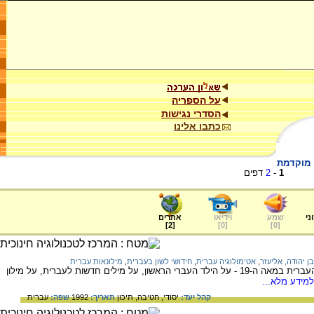
על הספריה
הסדרי נגישות
כתבו אלינו
ה מוקדמת
1
-
2
דפים
ני
שמע
וידיאו
אתרים
]
2
[
]
0
[
]
0
[
בן יהודה, אליעזר
,
אטימולוגיה עברית
,
חידושי לשון בעברית
,
מילונאות עברית
על המהפכה שחולל אליעזר בן יהודה בשפה העברית במאה ה-19 - על הילד העברי הראשון, על מילים חדשות לעברית, על מילון
מידע מלא...
קהל יעד:
יסודי,
חטיבה,
תיכון
תאריך:
1992
שפה:
עברית