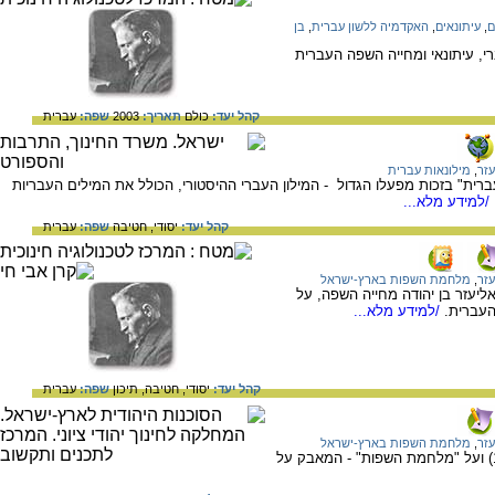
ם
,
עיתונאים
,
האקדמיה ללשון עברית
,
בן
ברי, עיתונאי ומחייה השפה העברית
קהל יעד:
כולם
תאריך:
2003
שפה:
עברית
עזר
,
מילונאות עברית
רית" בזכות מפעלו הגדול - המילון העברי ההיסטורי, הכולל את המילים העבריות
/למידע מלא...
קהל יעד:
יסודי,
חטיבה
שפה:
עברית
עזר
,
מלחמת השפות בארץ-ישראל
יעזר בן יהודה מחייה השפה, על
העברית.
/למידע מלא...
קהל יעד:
יסודי,
חטיבה,
תיכון
שפה:
עברית
עזר
,
מלחמת השפות בארץ-ישראל
על מפעלו של אליעזר בן יהודה (1858 – 1922) ועל "מלחמת השפות" - המאבק על