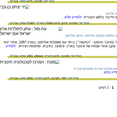
קהל יעד:
חטיבה,
תיכון
שפה:
עברית
ה, אליעזר
ש הדיבור בלשון העברית.
/למידע מלא...
קהל יעד:
חטיבה,
תיכון,
תיכון ומעלה
תאריך:
תשנ"ח
שפה:
עברית
,
התקווה (המנון)
,
אוליפנט, לורנס
,
אוליפנט,
באוקטובר 1882 הגיע לארץ נפתלי הרץ אימבר (מחבר ההמנון - "התקווה" ) ביחד עם משפחת אוליפנט. במרץ 1887, אחרי יותר
ב אחרי שנותיו של אימבר בארץ: עיסוקיו, כתיבתו, פולמוסיו ויצירתו.
/למידע
קהל יעד:
חטיבה,
תיכון
תאריך:
אוגוסט, 1991
שפה:
עברית
אטימולוגיה עברית
,
סמנטיקה עברית
דע מלא...
קהל יעד:
יסודי,
חטיבה,
תיכון
תאריך:
1992
שפה:
עברית
1
-
2
דפים