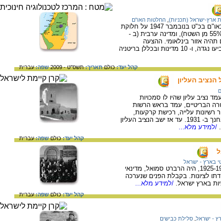
 ארץ-ישראל (תכניות)
,
החלטות האו"ם
מפת התכנית שהתקבלה בהצבעה שנערכה באו"ם בכ"ט בנובמבר 1947 על חלוקת
ארץ ישראל לשתי מדינות - מדינה יהודית (ב- 55% מן השטח), ומדינה ערבית (ב -
ים תהיה אזור בינלאומי. ההצעה
התקבלה ברוב של 33 מדינות. 13 מדינות הצביעו נגדה, ו- 10 מדינות ובכללן בריטניה
קהל יעד:
כולם
תאריך:
תשס"ט - 2009
שפה:
עברית
הנציב העליון
ם
נציב עליון שהיו לו סמכויות
רה הבריטיים, עמד בראש הרשות
 רשיונות עלייה, רכישת קרקעות,
ענייני בריאות, חינוך וכו'. ארמון הנציב העליון נחנך ב- 1931. עד אז ישב הנציב העליון
/למידע מלא...
קהל יעד:
כולם
שפה:
עברית
ל
 בארץ - ישראל
הנציב העליון הראשון בארץ ישראל בשנים 1925-1920, היה הרברט סמואל, מדינאי
דתו לציונות. בקבלת הפנים שנערכה
ות בארץ ישראל.
/למידע מלא...
קהל יעד:
כולם
שפה:
עברית
ץ - ישראל
,
סלילת כבישים