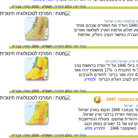
קהל יעד:
כולם
תאריך:
תשס"ט - 2009
שפה:
עברית
 קרקעות בארץ-ישראל
חוק הקרקעות שפרסמה ממשלת בריטניה ב- 1940 הגדיר את האזורים שבהם מותר
וק חולקו אדמות הארץ לשלושה אזורים
ברה באישור הנציב העליון, ואדמות
קהל יעד:
כולם
תאריך:
תשס"ט - 2009
שפה:
עברית
 ארץ-ישראל (תכניות)
תכנית לחלוקת ארץ ישראל המערבית שהוצעה ביולי 1946 על ידי ועדה בראשות נציג
בריטניה מוריסון ונציג ארצות הברית גריידי. על פי התכנית כ- 17% מהשטח יהיה אזור
יהודי, כ- 40% מהשטח יהיה אזור ערבי וכ- 43% יהיה אזור בריטי. ליהודים ולערבים
ים לנציב העליון הבריטי.
/למידע
קהל יעד:
כולם
תאריך:
תשס"ט - 2009
שפה:
עברית
 - ישראל
בין תום מלחמת העולם השנייה במאי 1945 ועד נובמבר 1949 הוקמו בארץ ישראל
 נוכחות יהודית ברחבי ארץ ישראל,
 היהודית שתקום. פעולת ההתיישבות
הגדולה והמאורגנת ביותר הייתה העלייה על הקרקע של 11 יישובים בצפון הנגב
/למידע מלא...
קהל יעד:
כולם
תאריך:
תשס"ט - 2009
שפה:
עברית