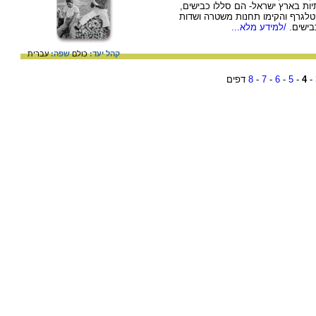
יות בארץ ישראל- הם סללו כבישים,
 וטלגרף והקימו תחנות משטרה ושדות
בישים.
/למידע מלא...
קהל יעד:
כולם
שפה:
עברית
-
4
-
5
-
6
-
7
-
8
דפים