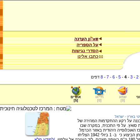
על הספריה
הסדרי נגישות
כתבו אלינו
2
-
3
-
4
-
5
-
6
-
7
-
8
דפים
ני
שמע
וידיאו
אתרים
]
5
[
]
0
[
]
0
[
י בארץ - ישראל
כננה על רקע ההתקדמות המהירה של
ת בקיץ 1942 לכיוון תעלת סואץ. על פי התכנית, במקרה שבו
 האוכלוסייה היהודית באזור הכרמל
ובו תתגונן. התוכנית לא הועמדה מעולם במבחן הביצוע כי ב- 1 ביולי 1942 הצליחו
מיין.
/למידע מלא...