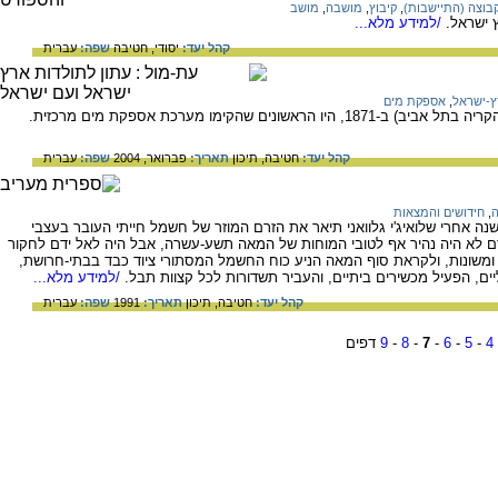
בוצה (התיישבות)
,
קיבוץ
,
מושבה
,
מושב
 ישראל.
/למידע מלא...
קהל יעד:
יסודי,
חטיבה
שפה:
עברית
ץ-ישראל
,
אספקת מים
ים שהקימו מערכת אספקת מים מרכזית.
קהל יעד:
חטיבה,
תיכון
תאריך:
פברואר, 2004
שפה:
עברית
,
חידושים והמצאות
ה אחרי שלואיג'י גלוואני תיאר את הזרם המוזר של חשמל חייתי העובר בעצבי
ם לא היה נהיר אף לטובי המוחות של המאה תשע-עשרה, אבל היה לאל ידם לחקור
ת ומשונות, ולקראת סוף המאה הניע כוח החשמל המסתורי ציוד כבד בבתי-חרושת,
ים, הפעיל מכשירים ביתיים, והעביר תשדורות לכל קצוות תבל.
/למידע מלא...
קהל יעד:
חטיבה,
תיכון
תאריך:
1991
שפה:
עברית
4
-
5
-
6
-
7
-
8
-
9
דפים