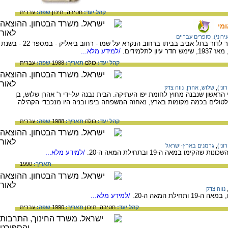
קהל יעד:
חטיבה,
תיכון
שפה:
עברית
מי
רוני)
,
סופרים עבריים
חיים נחמן ביאליק, המשורר הלאומי שלנו, עבר לדור בתל אביב בביתו ברחוב הנקרא על שמו - רחוב ביאליק - במספר 22 - בשנת
/למידע מלא...
קהל יעד:
כולם
תאריך:
1988
שפה:
עברית
וני)
,
שלוש, אהרן
,
נווה צדק
בית היהודי הראשון שנבנה מחוץ לחומת יפו העתיקה. הבית נבנה על-ידי ר' אהרן שלוש, בן
 מאלג'יר ב- 1840. לאחר טלטולים בכמה מקומות בארץ, נאחזה המשפחה ביפו ובניה היו מנכבדי הקהילה
קהל יעד:
כולם
תאריך:
1988
שפה:
עברית
וני)
,
גרמנים בארץ-ישראל
ו במאה ה-19 ובתחילת המאה ה-20.
/למידע מלא...
תאריך:
1990
נווה צדק
לת המאה ה-20.
/למידע מלא...
קהל יעד:
חטיבה,
תיכון
תאריך:
1990
שפה:
עברית