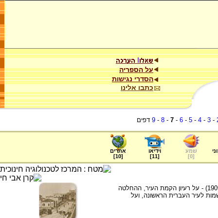
על הספריה
הסדרי נגישות
כתבו אלינו
-
3
-
4
-
5
-
6
-
7
-
8
-
9
דפים
ני
שמע
וידיאו
אתרים
]
10
[
]
11
[
]
0
[
על הקמת העיר תל אביב בי' בסיוון תרס"ט (1909) - על רעיון הקמת העיר, ההחלטה
מות לעיר העברית הראשונה, ועל