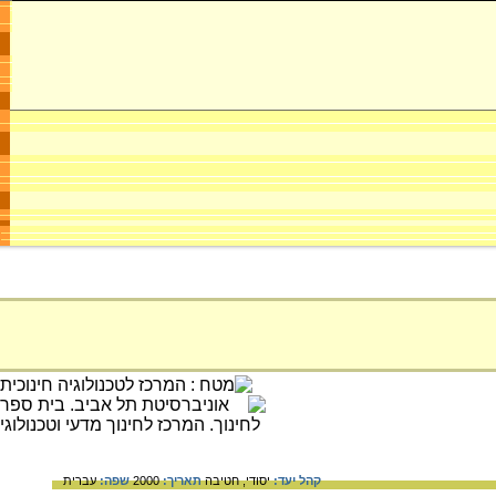
קהל יעד:
יסודי,
חטיבה
תאריך:
2000
שפה:
עברית