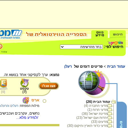
חיפוש לפי:
עמוד הבית
>
פריטים דומים של
רעלן
נמצא:
ערך לקסיקוני אחד בנושא זה.
טקסט
תמונה
]
0
[
]
7
[
ארס
עמוד הבית (26)
מדעי החברה (4)
מילות המפתח:
רעלים והרעלו
מדעי הרוח (1)
נחשים, עקרבים ועכבישים 
מדינת ישראל (36)
/למידע מלא...
יהדות ועם ישראל (23)
מדעים (33)
מדעי כדור-הארץ והיקום (30)