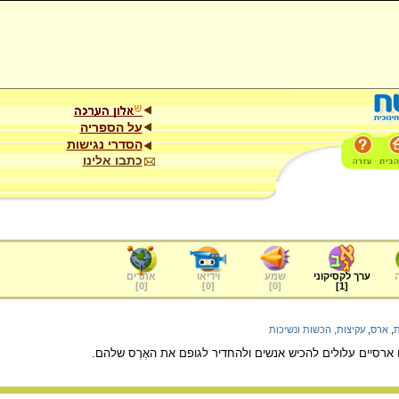
על הספריה
הסדרי נגישות
כתבו אלינו
ערך לקסיקוני
שמע
וידיאו
אתרים
]
0
[
]
0
[
]
0
[
]
1
[
ת
,
ארס
,
עקיצות, הכשות ונשיכות
ארסיים עלולים להכיש אנשים ולהחדיר לגופם את האֶרֶס שלהם.