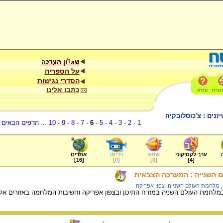
על הספריה
הסדרי נגישות
כתבו אלינו
נים : צ'כוסלובקיה
1
-
2
-
3
-
4
-
5
-
6
-
7
-
8
-
9
-
10
...
הדפים הבאים
.
ערך לקסיקוני
שמע
וידיאו
אתרים
]
16
[
]
0
[
]
0
[
]
4
[
 השנייה : המערכה הצבאית
,
מלחמת העולם השנייה
,
צפון אפריקה
מלחמת העולם השניה במזרח התיכון ובצפון אפריקה וחשיבות המלחמה באזורים אלה