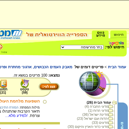
חיפוש לפי:
עמוד הבית
>
פריטים דומים של
מאבק העמים הכבושים, ארגוני מחתרת ופרטיז
נמצאו:
100 פריטים בנושא זה.
טקסט
תמונה
]
21
[
]
59
[
השפעות מלחמת העולם
עמוד הבית (26)
מדעי החברה (4)
מילות המפתח:
המזרח התיכון
מדעי הרוח (1)
תיאור הקרבות שהתנהלו ב
מדינת ישראל (36)
וצרפת.
/למידע מלא...
יהדות ועם ישראל (23)
מדעים (33)
מדעי כדור-הארץ והיקום (30)