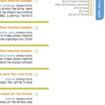
השפעות מלחמת העולם 
טכנולוגיה ומוצרים (61)
מתמטיקה וסטטיסטיקה (48)
מילות המפתח:
אנטישמיות
,
מל
אמנויות (29)
אחר (6)
צרפתית ועם הקמתו של מש
ישראל (חדש) (3)
ה"פרהוד" בעיראק ב- 1941.
השפעות מלחמת העולם
מילות המפתח:
ציונות
,
מלחמת 
מלחמת העולם השנייה היית
תהליך הדה-קולוניזציה ש
השפעות מלחמת העולם ה
מילות המפתח:
מלחמת העולם 
מלחמת העולם השנייה הביא
הפעילות הציונית אל היהוד
מזיכרונותיו של יצחק אד
מילות המפתח:
פרטיזנים
יצחק ל' אדיז'ס, נולד בשנת 1935 בסקופיה, שבמקדוניה (יגוסלביה). קטע מזכרונותיו בו מסופר על מבצעים שונים ודרכי ההשרדות ביער עם קבוצת פרטיזנים 
מעדותו של ירון עמוס 
מילות המפתח:
פרטיזנים
קטע מעדותו של ירון עמוס