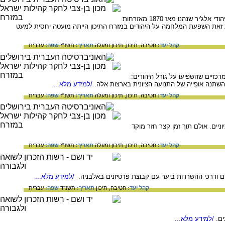
תיאור גורלם של היהודים בצפון אפריקה ובמזרח התיכון במלחמת העולם השנייה. במיוחד קשה היה מצבם של יהודי אלג'יר שנהנו מאז 1870 מאזרחות
מת זאת השפעת המלחמה על היהודים במזרח התיכון הייתה מועטה יחסית למעט
קהל יעד:
חטיבה,
תיכון,
תיכון ומעלה
תאריך:
תשנ"ז
שפה:
עברית
זיים שהשפיעו על גורל היהודים:
תנה אופייה של התנועה הציונית בארצות אלה.
/למידע מלא...
קהל יעד:
חטיבה,
תיכון,
תיכון ומעלה
תאריך:
תשנ"ז
שפה:
עברית
יים. אולם תוך זמן קצר חזר מוקד
קהל יעד:
חטיבה,
תיכון,
תיכון ומעלה
תאריך:
תשנ"ז
שפה:
עברית
/למידע מלא...
קהל יעד:
חטיבה,
תיכון
תאריך:
תשנ"ד
שפה:
עברית
ם.
/למידע מלא...