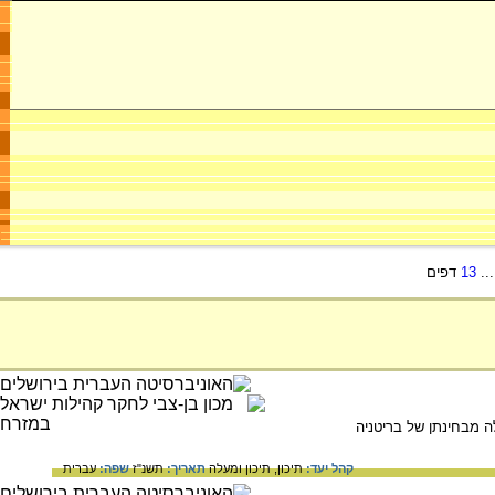
..
13
דפים
 מבחינתן של בריטניה
קהל יעד:
תיכון,
תיכון ומעלה
תאריך:
תשנ"ז
שפה:
עברית