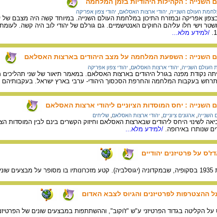
השנייה : הקהילות היהודיות בזמן המלחמה
חמת העולם השנייה
,
יהודי ארצות האסלאם
,
יהודי צפון אפריקה
טר וישי חלו עליהם החוקים האנטישמיים. גם גורלם של יהודי לוב היה קשה. לעו
/למידע מלא...
 השנייה : השפעת המלחמה על מצב היהודים בארצות האסלאם
העולם השנייה
,
יהודי ארצות האסלאם
,
יהודי צפון אפריקה
ה נקודת מפנה בגורל היהודים בארצות האסלאם. במאמר תיאור של שני תהליכים מרכ
התרחש בעקבות המלחמה והחרפת הסכסוך היהודי- ערבי בארץ ישראל. בעקבותיהם הש
שנייה : יחס המוסדות הציוניים ליהודי ארצות האסלאם
השנייה
,
ארגונים ציוניים
,
יהודי ארצות האסלאם
,
שליחים
ה לשינוי היחס ליהודים שבארצות האסלאם וחיזוק הקשרים בינם לבין המוסדות הציונ
ים שנותרו באירופה.
/למידע מלא...
ז'ס על פרטיזנים יהודיים
באלבניה.
על ההצטרפות לפרטיזנים והגיוס לצבא האדום
 על הקליטה בגדוד הפרטיזני ע"ש "ז'וקוב", וההשתתפות במבצעים שונים של הפרטיזני