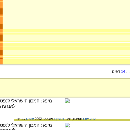
..
14
דפים
קהל יעד:
חטיבה,
תיכון
תאריך:
אוגוסט, 2002
שפה:
עברית