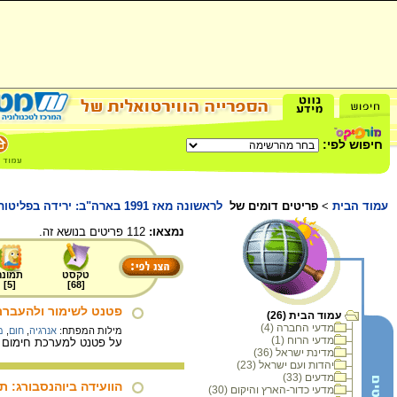
חיפוש לפי:
עמוד הבית
>
פריטים דומים של
לראשונה מאז 1991 בארה"ב: ירידה בפליטות פחמן דו חמצני משימוש באנרגיה
נמצאו:
112 פריטים בנושא זה.
טקסט
תמונה
]
5
[
]
68
[
פטנט לשימור ולהעברת
עמוד הבית (26)
מדעי החברה (4)
מילות המפתח:
אנרגיה
,
חום
,
מ
מדעי הרוח (1)
על פטנט למערכת חימום ני
מדינת ישראל (36)
יהדות ועם ישראל (23)
מדעים (33)
הוועידה ביוהנסבורג: ת
מדעי כדור-הארץ והיקום (30)