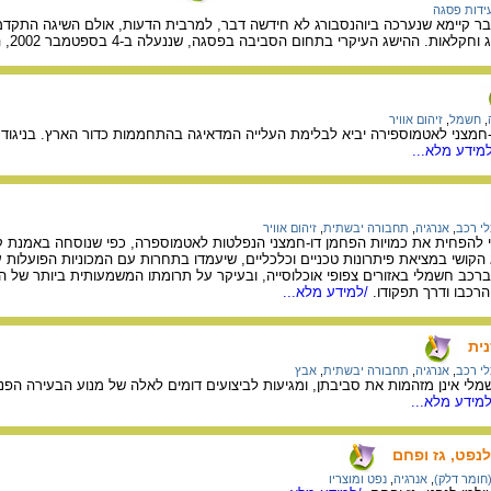
עידות פסגה
בר קיימא שנערכה ביוהנסבורג לא חידשה דבר, למרבית הדעות, אולם השיגה התקדמו
יקרי בתחום הסביבה בפסגה, שננעלה ב-4 בספטמבר 2002, הן ההודעות על אשרור הסכם קיוטו להפחתת פליטות גזי חממה.
,
חשמל
,
זיהום אוויר
חמצני לאטמוספירה יביא לבלימת העלייה המדאיגה בהתחממות כדור הארץ. בניגוד ל
מידע מלא...
לי רכב
,
אנרגיה
,
תחבורה יבשתית
,
זיהום אוויר
 הקושי במציאת פיתרונות טכניים וכלכליים, שיעמדו בתחרות עם המכוניות הפועלות 
רכב חשמלי באזורים צפופי אוכלוסייה, ובעיקר על תרומתו המשמעותית ביותר של הרכב
הרכבו ודרך תפקודו.
/למידע מלא...
ית
לי רכב
,
אנרגיה
,
תחבורה יבשתית
,
אבץ
מלי אינן מזהמות את סביבתן, ומגיעות לביצועים דומים לאלה של מנוע הבעירה הפ
מידע מלא...
לנפט, גז ופחם
(חומר דלק)
,
אנרגיה
,
נפט ומוצריו