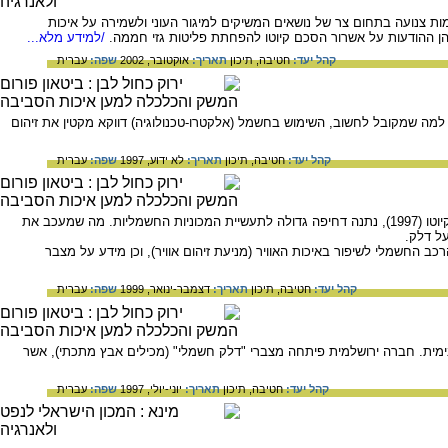
ת צנועה בתחום צר של נושאים המשיקים למיגור העוני ולשמירה על איכות
/למידע מלא...
קהל יעד:
חטיבה,
תיכון
תאריך:
אוקטובר, 2002
שפה:
עברית
מה שמקובל לחשוב, השימוש בחשמל (אלקטרו-טכנולוגיה) דווקא מקטין את זיהום
קהל יעד:
חטיבה,
תיכון
תאריך:
לא ידוע, 1997
שפה:
עברית
ההכרה בצורך הכלל-עולמי להפחית את כמויות הפחמן דו-חמצני הנפלטות לאטמוספרה, כפי שנוסחה באמנת קיוטו (1997), נתנה דחיפה גדולה לתעשיית המכוניות החשמליות. מה שמעכב את
על דלק.
 החשמלי לשיפור באיכות האוויר (מניעת זיהום אוויר), וכן מידע על מצבר
קהל יעד:
חטיבה,
תיכון
תאריך:
דצמבר-ינואר, 1999
שפה:
עברית
נימית. חברה ירושלמית פיתחה מצברי "דלק חשמלי" (מכילים אבץ מתכתי), אשר
קהל יעד:
חטיבה,
תיכון
תאריך:
יוני-יולי, 1997
שפה:
עברית