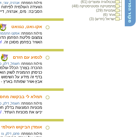
טכנולוגיה ומוצרים (61)
מילות המפתח:
אנרגיה
,
עוני
,
ו
מתמטיקה וסטטיסטיקה (48)
הוועידה העולמית לפיתוח 
אמנויות (29)
הסביבה: מים, אנרגיה, דייג וחקלאות. ההישג הע
אחר (6)
ישראל (חדש) (3)
אקו-ואט, נגוואט
מילות המפתח:
אפקט החממה
צמצום פליטת הפחמן הדו-
האוויר בפחמן מסוכן זה.
/ל
לנסוע עם הזרם
מילות המפתח:
חשמל
,
דלק
,
כ
כניסתן ההמונית לשוק הוא
בדף זה מידע על השימוש ב
אבץ-אוויר שפותח בארץ - 
תמלא לי בבקשה מחסנ
מילות המפתח:
חשמל
,
דלק
,
כ
מכוניות המונעות בדלק חש
יניעו את מכוניות העתיד.
/ל
אומדן הביקוש העולמי 
מילות המפתח:
פחם
,
דלק
,
גז 