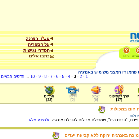
על הספריה
הסדרי נגישות
כתבו אלינו
1
-
2
-
3
-
4
-
5
-
6
-
7
-
8
-
9
-
10
...
הדפים הבאים
.
ערך לקסיקוני
שמע
וידיאו
אתרים
]
22
[
]
0
[
]
0
[
]
17
[
 חום במכולות
כולות
ידת, "טרנס היט", שמנצלת מכולות להובלת אנרגיה.
/למידע מלא...
מיכה באנרגיה ירוקה ללא קביעת יעדים