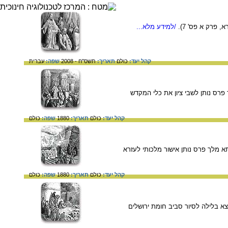
 פרק א פס' 7).
/למידע מלא...
קהל יעד:
כולם
תאריך:
תשס"ח - 2008
שפה:
עברית
 בעזרא א'- כורש מלך פרס נותן לשבי ציון את כלי המקדש
קהל יעד:
כולם
תאריך:
1880
שפה:
כולם
ופר בעזרא ז': ארתחשסתא מלך פרס נותן אישור מלכותי לעזרא
קהל יעד:
כולם
תאריך:
1880
שפה:
כולם
ר בנחמיה ב'. נחמיה יוצא בלילה לסיור סביב חומת ירושלים