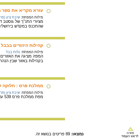
עזרא מקריא את ספר ה
מילות המפתח:
שיבת ציון (פר
שהתכנס במקדש בירושלים. 
קהילות היהודים בבבל (מאות 5-4
מילות המפתח:
גלות בבל
בקהילות באזור שבין הנהר
ממלכת פרס : חלוקה ל
מילות המפתח:
שיבת ציון (פר
מפת ממלכת פרס 539 עד 332 לפנה"ס. ממלכת פרס נחלקה ל-20 פחוות. יהודה של ימי שיבת ציון הייתה חלק מפחוות עבר נהרה.
נמצאו:
89 פריטים בנושא זה.