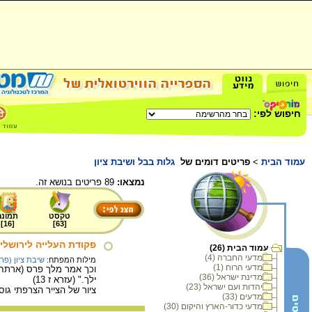
חיפוש לפי:
עמוד הבית
>
פריטים דומים של
גלות בבל ושיבת ציון
נמצאו:
89 פריטים בנושא זה.
טקסט
תמונה
]
16
[
]
63
[
פקודת העלייה לירושלי
עמוד הבית (26)
מדעי החברה (4)
מילות המפתח:
שיבת ציון (פר
מדעי הרוח (1)
וכך אמר מלך פרס (ארתחשס
מדינת ישראל (36)
ילך." (עזרא ז 13)
יהדות ועם ישראל (23)
ציור של הצייר הצרפתי גוסטב דורה
מדעים (33)
מדעי כדור-הארץ והיקום (30)