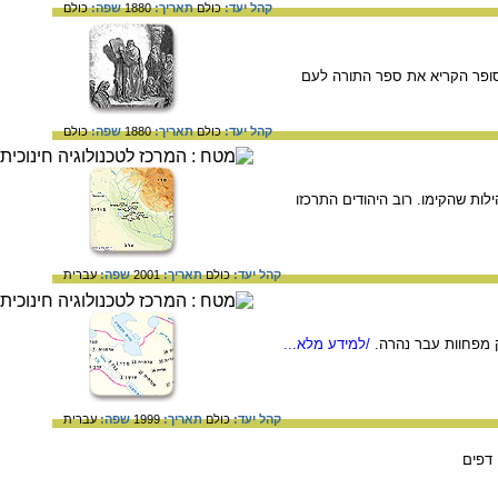
קהל יעד:
כולם
תאריך:
1880
שפה:
כולם
פר בנחמיה ח'. עזרא הסופר הקריא את ספר התורה לעם
קהל יעד:
כולם
תאריך:
1880
שפה:
כולם
יהם והתיישבו בהם בתקופת המאות 4-5 לספירה, ואת הקהילות שהקימו. רוב היהודים התרכזו
קהל יעד:
כולם
תאריך:
2001
שפה:
עברית
/למידע מלא...
קהל יעד:
כולם
תאריך:
1999
שפה:
עברית
דפים