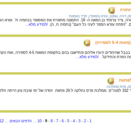
תורה
ס)
,
דורה, גוסטב
,
עזרא (הסופר)
,
תנ"ך באמנות
מציורי התנ"ך של גוסטב דורה, צייר צרפתי בן המאה ה- 19. התמונה מתארת את המסו
"ויפתח עזרא הספר לעיני כל העם" (נחמיה ח, ה).
/למידע מלא...
 לספירה)
המפה מציגה את האזורים בבבל שהיהודים היגרו אל
ות הפרת והחידקל.
/למידע מלא...
פחוות
ס)
,
פרס (ממלכה)
1
-
2
-
3
-
4
-
5
-
6
-
7
-
8
-
9
-
10
...
הדפים הבאים
...
12