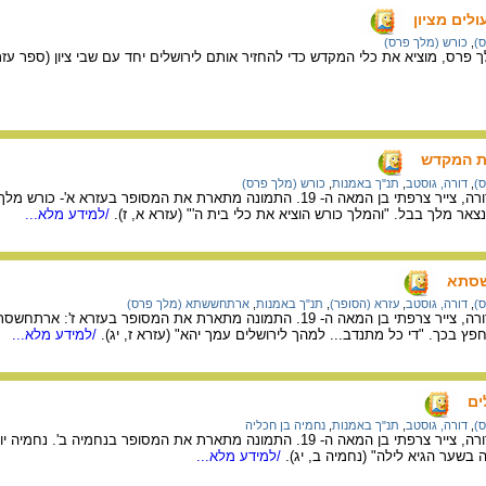
לים מציון
ס)
,
כורש (מלך פרס)
פרס, מוציא את כלי המקדש כדי להחזיר אותם לירושלים יחד עם שבי ציון (ספר עזרא,
ית המקדש
ס)
,
דורה, גוסטב
,
תנ"ך באמנות
,
כורש (מלך פרס)
מציורי התנ"ך של גוסטב דורה, צייר צרפתי בן המאה ה- 19. התמונה מתארת את המסופר
צאר מלך בבל. "והמלך כורש הוציא את כלי בית ה'" (עזרא א, ז).
/למידע מלא...
שסתא
ס)
,
דורה, גוסטב
,
עזרא (הסופר)
,
תנ"ך באמנות
,
ארתחששתא (מלך פרס)
מציורי התנ"ך של גוסטב דורה, צייר צרפתי בן המאה ה- 19. התמונה מתארת את המס
ץ בכך. "די כל מתנדב... למהך לירושלים עמך יהא" (עזרא ז, יג).
/למידע מלא...
ים
ס)
,
דורה, גוסטב
,
תנ"ך באמנות
,
נחמיה בן חכליה
מציורי התנ"ך של גוסטב דורה, צייר צרפתי בן המאה ה- 19. התמונה מתארת את המסופ
 בשער הגיא לילה" (נחמיה ב, יג).
/למידע מלא...