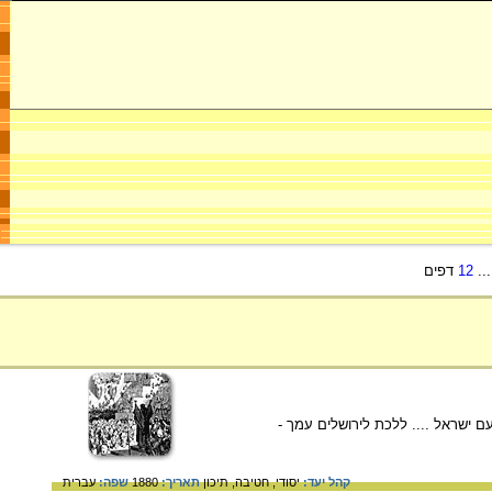
..
12
דפים
 ישראל .... ללכת לירושלים עמך -
קהל יעד:
יסודי,
חטיבה,
תיכון
תאריך:
1880
שפה:
עברית