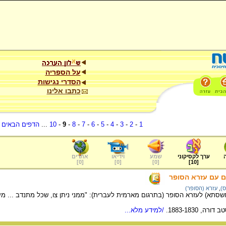
על הספריה
הסדרי נגישות
כתבו אלינו
1
-
2
-
3
-
4
-
5
-
6
-
7
-
8
-
9
-
10
...
הדפים הבאים
.
ערך לקסיקוני
שמע
וידיאו
אתרים
]
0
[
]
0
[
]
0
[
]
10
[
ם עם עזרא הסופר
ס)
,
עזרא (הסופר)
תא) לעזרא הסופר (בתרגום מארמית לעברית): "ממני ניתן צו, שכל מתנדב ... מעם
, 1883-1830.
/למידע מלא...