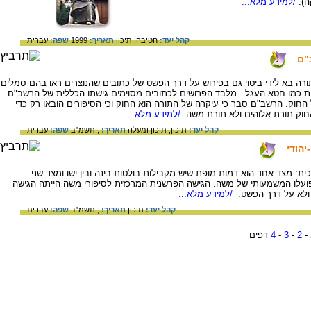
).
/למידע מלא...
קהל יעד:
חטיבה,
תיכון
תאריך:
1999
שפה:
עברית
"ם
ורה בא לידי ביטוי גם בפירוש על דרך הפשט של כתובים שהנוצרים ראו בהם סמלים
ות כמו חטא העגל . מלבד הפרושים לכתובים מסוימים גישתו הכללית של הרשב"ם
החוק. הרשב"ם סבר כי עיקרה של התורה הוא החוק וכי הסיפורים הובאו רק כדי
החוק תורת אלוהים ולא תורת משה.
/למידע מלא...
קהל יעד:
תיכון,
תיכון ומעלה
תאריך:
, תשמ"ב
שפה:
עברית
הודי
ת: מצד אחד הוא דמות מופת שיש מקבילות בולטות בינה ובין ישו ומצד שני-
ועלו המשמעותי של משה. הגישה הפרשנית המרכזית לסיפורי משה הייתה הגישה
 ולא על דרך הפשט.
/למידע מלא...
קהל יעד:
תיכון
תאריך:
, תשמ"ב
שפה:
עברית
-
2
-
3
-
4
דפים