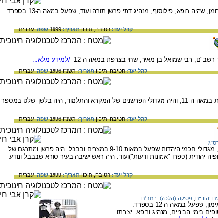
המידע בדף זה עוסק ברמב"ן - רבי משה בן-נחמן, שהיה רופא, פילוסוף, מנהיג דתי פרשן תורה ועוד, שפעל במאה ה-13 בספרד
קהל יעד:
חטיבה,
תיכון
תאריך:
1999
שפה:
עברית
שב"ם, רבי שמואל בן מאיר, שחי בצרפת במאה ה-12.
/למידע מלא...
קהל יעד:
חטיבה,
תיכון
תאריך:
תשנ"ו 1996
שפה:
עברית
המידע בדף זה עוסק ברש"י, שחי ופעל בצרפת במאה ה-11, והיה מגדולי הפרשנים של המקרא והתלמוד, היה בלשן ושלט במספר
קהל יעד:
חטיבה,
תיכון
תאריך:
תשנ"ו 1996
שפה:
עברית
ס"ג
המידע בדף זה עוסק ברס"ג - רב סעדיה גאון, מגדולי חכמי היהדות שפעל במאות 9-10 במצרים ובבבל. היה פרשן ומתרגם של
ה יהודית (ספרו "אמונות ודעות")ועוד. היה ראש ישיבה בעיר סורא שבבבל ונודע
קהל יעד:
חטיבה,
תיכון
תאריך:
1999
שפה:
עברית
ם יהודיים
,
פסיקה (הלכה)
,
רמב"ם
המידע בדף זה עוסק ברמב"ם, רבי משה בן מימון, שפעל במאה ה-12 בספרד.
ם בימי הביניים, מנהיג ורופא. יצירתו