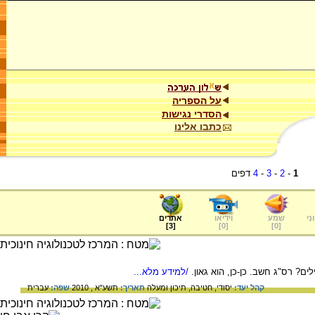
על הספריה
הסדרי נגישות
כתבו אלינו
1
-
2
-
3
-
4
דפים
ני
שמע
וידיאו
אתרים
]
3
[
]
0
[
]
0
[
ם? רס"ג חשב. כן-כן, הוא גאון.
/למידע מלא...
קהל יעד:
יסודי,
חטיבה,
תיכון ומעלה
תאריך:
תשע"א , 2010
שפה:
עברית