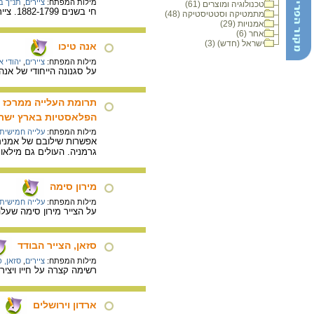
מילות המפתח:
ציירים
,
תנ"ך ב
טכנולוגיה ומוצרים (61)
חי בשנים 1882-1799. צייר יהודי גרמני.
מתמטיקה וסטטיסטיקה (48)
אמנויות (29)
אחר (6)
ישראל (חדש) (3)
אנה טיכו
מילות המפתח:
ציירים
,
יהודי 
על סגנונה הייחודי של אנה טיכו, שגדלה והתחנכ
תרומת העלייה ממרכז 
הפלאסטיות בארץ ישר
מילות המפתח:
עלייה חמישית
אפשרות שילובם של אמנים 
גרמניה. העולים גם מילאו
מירון סימה
מילות המפתח:
עלייה חמישית
על הצייר מירון סימה שעלה לישראל ב- 1933 והשתייך לחוג הח
סזאן, הצייר הבודד
מילות המפתח:
ציירים
,
סזאן, פ
רשימה קצרה על חייו ויציר
ארדון וירושלים