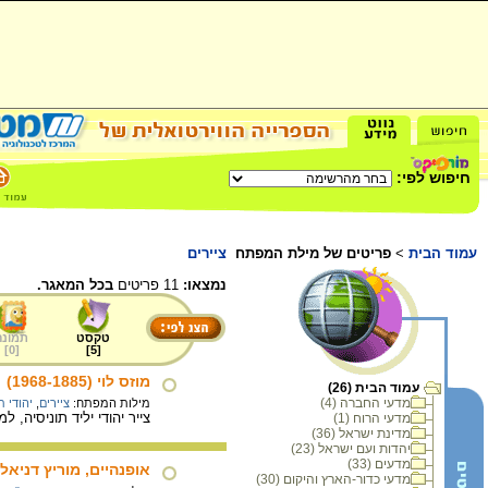
חיפוש לפי:
עמוד הבית
>
פריטים של מילת המפתח
ציירים
נמצאו:
11 פריטים
בכל המאגר.
טקסט
תמונה
]
0
[
]
5
[
מוזס לוי (1968-1885)
עמוד הבית (26)
מדעי החברה (4)
מילות המפתח:
ציירים
,
יהודי ת
צייר יהודי יליד תוניסיה, למד בערים לּוקה ופירנצה 
מדעי הרוח (1)
מדינת ישראל (36)
יהדות ועם ישראל (23)
מדעים (33)
אופנהיים, מוריץ דניאל
מדעי כדור-הארץ והיקום (30)