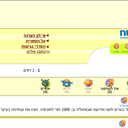
על הספריה
הסדרי נגישות
כתבו אלינו
1
-
2
דפים
ערך לקסיקוני
שמע
וידיאו
אתרים
]
4
[
]
0
[
]
0
[
]
2
[
וניסיה
שבאיטליה וב- 1908 חזר לתוניסיה. הציג את עבודותיו בעיקר באיטליה ובצרפת.