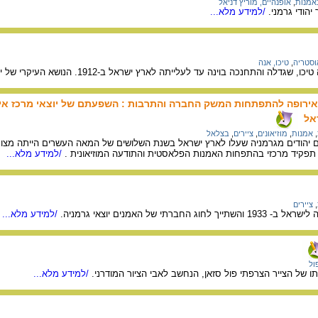
אמנות
,
אופנהיים, מוריץ דניאל
/למידע מלא...
אוסטריה
,
טיכו, אנה
ה בוינה עד לעלייתה לארץ ישראל ב-1912. הנושא העיקרי של יצירותיה הרי יהודה, הצמחייה והעצים שסביבם.
אירופה להתפתחות המשק החברה והתרבות : השפעתם של יוצאי מרכז אי
אל
,
אמנות
,
מוזיאונים
,
ציירים
,
בצלאל
יהודים מגרמניה שעלו לארץ ישראל בשנת השלושים של המאה העשרים הייתה מצומצמת 
 תפקיד מרכזי בהתפחות האמנות הפלאסטית והתודעה המוזיאונית .
/למידע מלא...
,
ציירים
ברתי של האמנים יוצאי גרמניה.
/למידע מלא...
ול
תו של הצייר הצרפתי פול סזאן, הנחשב לאבי הציור המודרני.
/למידע מלא...