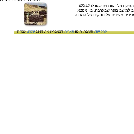
המבנה המרובע המקיף חצר, עשרות חדרי המגורים, החצר לבהמות והתנורים לבישול מלמדים על תפקידו של החאן כמלון אורחים שגודלו 42X42
הנמצא במואה שממערב למושב צופר שבערבה. בין ממצאי
שרידים מעידים על תפקידו של המבנה
קהל יעד:
חטיבה,
תיכון
תאריך:
דצמבר-ינואר, 1995
שפה:
עברית