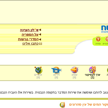
על הספריה
הסדרי נגישות
כתבו אלינו
ערך לקסיקוני
שמע
וידיאו
אתרים
]
0
[
]
0
[
]
0
[
]
1
[
ב לרוחבו ושימשה את שיירות המדבר בתקופה הנבטית. בשיירות אלו העבירו הנבטים
ור המים של עין סהרונים