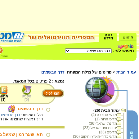
חיפוש לפי:
עמוד הבית
>
פריטים של מילת המפתח
דרך הבשמים
נמצאו:
2 פריטים
בכל המאגר.
טקסט
תמונה
]
1
[
]
0
[
דרך הבשמים
עמוד הבית (26)
מדעי החברה (4)
מילות המפתח:
דרך הבשמים
דרך ראשית שחצתה את הנג
מדעי הרוח (1)
מדינת ישראל (36)
יהדות ועם ישראל (23)
מדעים (33)
חאן שער רמון שמעל מק
מדעי כדור-הארץ והיקום (30)