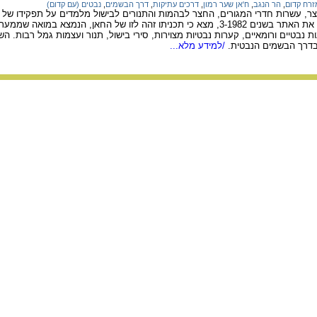
זרח קדום
,
הר הנגב
,
ח'אן שער רמון
,
דרכים עתיקות
,
דרך הבשמים
,
נבטים (עם קדום)
מטרים. רודולף כהן שחפר את האתר בשנים 3-1982, מצא כי תכניתו זהה לזו של החאן, 
 נבטיים ורומאיים, קערות נבטיות מצוירות, סירי בישול, תנור ועצמות גמל רבות. ה
דרך הבשמים הנבטית.
/למידע מלא...