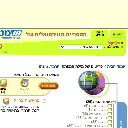
חיפוש לפי:
עמוד הבית
>
פריטים של מילת המפתח
קרמר, ג'ונתן
נמצא:
פריט אחד
בכל המאגר.
טקסט
תמונה
]
1
[
]
0
[
בראשית ברייל
עמוד הבית (26)
מדעי החברה (4)
מילות המפתח:
תנ"ך. בראשית
מדעי הרוח (1)
ג'ונתן קרמר, בראשית ברייל, 1981, כתב
מדינת ישראל (36)
יהדות ועם ישראל (23)
מדעים (33)
מדעי כדור-הארץ והיקום (30)