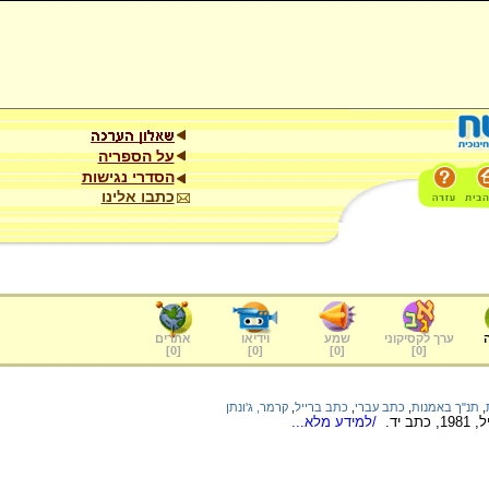
על הספריה
הסדרי נגישות
כתבו אלינו
ערך לקסיקוני
שמע
וידיאו
אתרים
]
0
[
]
0
[
]
0
[
]
0
[
,
תנ"ך באמנות
,
כתב עברי
,
כתב ברייל
,
קרמר, ג'ונתן
 יד.
/למידע מלא...