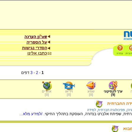
על הספריה
הסדרי נגישות
כתבו אלינו
1
-
2
-
3
דפים
ערך לקסיקוני
שמע
וידיאו
אתרים
]
0
[
]
0
[
]
0
[
]
9
[
ידה החברתית
יה)
,
פסיכולוגיה חברתית
,
למידה
רתית, שפיתח אלברט בנדורה, העוסקת בתהליך החיקוי.
/למידע מלא...
מבוא