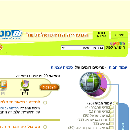
חיפוש לפי:
עמוד הבית
>
פריטים דומים של
סכמה עצמית
נמצאו:
20 פריטים בנושא זה.
טקסט
תמונה
]
0
[
]
11
[
למידה : תיאוריית הלמ
עמוד הבית (26)
מדעי החברה (4)
מילות המפתח:
חקיינות (ביולוג
מדעי הרוח (1)
על תיאוריית הלמידה החב
מדינת ישראל (36)
יהדות ועם ישראל (23)
מדעים (33)
פסיכולוגיה חברתית : 
מדעי כדור-הארץ והיקום (30)