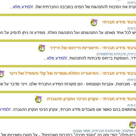
ברתית
קרת את הסיבות להתנהגות של הפרט בסביבה החברתית שלו.
/למידע מלא...
עיבוד מידע חברתי
ברתית
ש לכל אחד מאתנו על התנהגותנו ועל התנהגות הזולת. ממידע זה ניתן להסיק על ה
יבוד מידע חברתי - תיאוריות הייחוס של היידר
ברתית
,
סיבתיות (פילוסופיה)
ידר, העוסקות בייחוס סיבתיות להתנהגות.
/למידע מלא...
יבוד מידע חברתי - התיאוריה התלת-ממדית של קלי והמודל של ויינר
ברתית
- מובחנות, עקביות וקונצנזוס - הם מקורות המידע החברתי שלנו. ויינר מדבר על שנ
יבוד מידע חברתי - עקרון הניכוי ועקרון ההגברה
ברתית
משתמשים בהם כאשר אנו מעבדים מידע חברתי, עקרון הניכוי ועקרון ההגברה.
/למידע 
,
פולקלור
,
פסיכולוגיה חברתית
,
מסאי (שבט)
ת-מילה" יהודי ומה היו "טקסי חניכה" בחברות השבטיות? - על מקורו וחשיבותו של ה