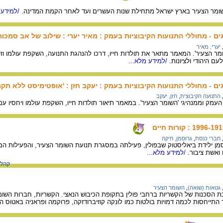
ומר הצעיר בארץ ישראל מתחילת שנות העשרים ועד לאחר הקמת המדינה.
/למידע 
ם - מחוללי התנועות הקיבוציות בעמק : מאיר יערי : שילוב של אב סמכותי 
יערי, מאיר
ומר הצעיר'. המאמר מתאר את תולדות חייו, דרכו להנהגת התנועה, השקפת עולמו ו
עם היהודי ולציונות.
/למידע מלא...
ם - מחוללי התנועות הקיבוציות בעמק : יעקב חזן : 'אופטימיסט ללא תקנ
התנועה הקיבוצית
,
חזן, יעקב
עמק וממנהיגי 'השומר הצעיר'. במאמר תיאור תולדות חייו, השקפת עולמו ויחסיו עם 
חברי כנסת
,
גרוסמן, חיקה
סמן ילידת ביאליסטוק שבפולין, פעילתה במסגרת תנועת השומר הצעיר, והפעילות 
אשת ציבור.
/למידע מלא...
קהל 
גטאות (שואה)
,
השומר הצעיר
ת הסכנות של הקשריות ברחבי פולין בתקופת הכיבוש הנאצי. הקשריות, חברות השו
התייחסות לכמה דמויות בולטות כמו לונקה קוזיברודזקה, פרוקמה ופראניה באטוס ה