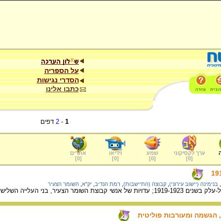
על הספריה
הסדרי נגישות
כתבו אלינו
1
-
2
דפים
ערך לקסיקוני
שמע
וידיאו
אתרים
]
0
[
]
0
[
]
0
[
]
0
[
,
בנימינה (יישוב עירוני)
,
קבוצה (התיישבות)
,
רמת הנדיב
,
יק"א
,
השומר הצעיר
 בני העלייה השלישית שהתיישבו במקום ב-1920.
, הגשמה ומעורבות פוליטית