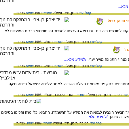
מלא...
קהל יעד:
תיכון,
תיכון ומעלה
תאריך:
1989
שפה:
עברית
וכוהן גדול
זיקתו למורשת היהודית. גם בשיא הערצתו למשטר הקומוניסטי בברית המועצות לא
קהל יעד:
תיכון,
תיכון ומעלה
תאריך:
תשנ"ג - 1993
שפה:
עברית
ה'
מנהיג התנועה מאיר יערי.
/למידע מלא...
קהל יעד:
תיכון,
תיכון ומעלה
תאריך:
תשנ"ג - 1993
שפה:
עברית
המחתרתית בתקופת מלחמת העולם השנייה. לאחר עלייתה לישראל הייתה חיקה
יעד:
חטיבה,
תיכון,
תיכון ומעלה
תאריך:
תשרי- אוקטובר, תשנ"ז - 1996
שפה:
עברית
מר הצעיר העבירו לגטאות את המידע על ההשמדה, החביאו כלי נשק והקימו בסיסים
צעירה שבהן.
/למידע מלא...
קהל יעד:
חטיבה,
תיכון,
תיכון ומעלה
תאריך:
1989
שפה:
עברית