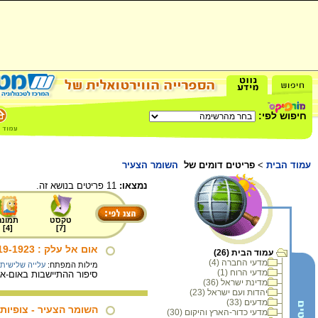
חיפוש לפי:
עמוד הבית
>
פריטים דומים של
השומר הצעיר
נמצאו:
11 פריטים בנושא זה.
טקסט
תמונה
]
4
[
]
7
[
אום אל עלק : 1919-1923
עמוד הבית (26)
מדעי החברה (4)
מילות המפתח:
עלייה שלישית
מדעי הרוח (1)
סיפור ההתיישבות באום-אל-עלק בשנים 1919-1923; עדויות של אנשי קבוצת השומר הצעיר,
מדינת ישראל (36)
יהדות ועם ישראל (23)
מדעים (33)
השומר הצעיר - צופיות
מדעי כדור-הארץ והיקום (30)