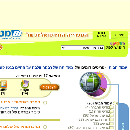
חיפוש לפי:
עמוד הבית
>
פריטים דומים של
מעדותה של רבקה וולבה על החיים בגטו קוב
נמצאו:
17 פריטים בנושא זה.
טקסט
תמונה
]
3
[
]
14
[
המרד בגטאות : ארגונים
עמוד הבית (26)
מדעי החברה (4)
מילות המפתח:
גבורה בשואה
,
מדעי הרוח (1)
סיפור גבורתם של הארגונים
מדינת ישראל (36)
יהדות ועם ישראל (23)
מדעים (33)
מזיכרונותיו של שלום אי
מדעי כדור-הארץ והיקום (30)