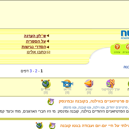
על הספריה
הסדרי נגישות
כתבו אלינו
נה
1
-
2
-
3
דפים
ערך לקסיקוני
שמע
וידיאו
אתרים
]
0
[
]
0
[
]
0
[
]
0
[
 פרטיזאניים בווילנה, בקובנה ובמינסק
פרטיזנים יהודים
,
גטו וילנה
,
גטו קובנה
,
גטו מינסק
 הפרטיזאניים היהודיים בוילנה, קובנה ומינסק: מי היו חברי הארגונים, מתי וכיצד 
לתי על חיי יום-יום ועבודה בגטו קובנה