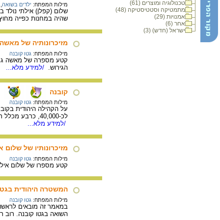
טכנולוגיה ומוצרים (61)
מילות המפתח:
ילדים בשואה
,
מתמטיקה וסטטיסטיקה (48)
אמנויות (29)
שהיה במחנות כפייה מחוץ 
אחר (6)
ישראל (חדש) (3)
מזיכרונותיה של מאשה ג
מילות המפתח:
גטו קובנה
קטע מספרה של מאשה גרינב
הגירוש.
/למידע מלא...
קובנה
מילות המפתח:
גטו קובנה
לכ-40,000, כרבע מכלל תושביה. על הקמת הגטו, האקציות והגזירות, המינהל הפנימי, הפיכת הגטו למחנה ריכוז, המחתרת האנטי-נאצית וחיסול הגטו. עד יום השיחרור שרדו כ-2,000 נפש.
/למידע מלא...
מזיכרונותיו של שלום א
מילות המפתח:
גטו קובנה
קטע מספרו של שלום אילתי
המשטרה היהודית בגטו 
מילות המפתח:
גטו קובנה
במאמר זה מובאים לראשונ
השואה בגטו קובנה. רוב ר