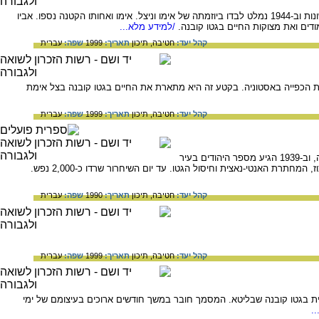
שלום (קפלן) אילתי נולד בקובנה שבליטא בשנת 1933. ב-1941 נכלא עם משפחתו בגטו. שרד את האקציות השונות וב-1944 נמלט לבדו ביוזמתה של אימו וניצל. אימו ואחותו הקטנה נספו. אביו
ים ואת מצוקות החיים בגטו קובנה.
/למידע מלא...
קהל יעד:
חטיבה,
תיכון
תאריך:
1999
שפה:
עברית
ת הכפייה באסטוניה. בקטע זה היא מתארת את החיים בגטו קובנה בצל אימת
קהל יעד:
חטיבה,
תיכון
תאריך:
1999
שפה:
עברית
על הקהילה היהודית בקובנה בתקופת השואה. קובנה נודעה כמרכז רוחני ותרבותי חשוב של יהדות מזרח אירופה, וב-1939 הגיע מספר היהודים בעיר
קהל יעד:
חטיבה,
תיכון
תאריך:
1990
שפה:
עברית
קהל יעד:
חטיבה,
תיכון
תאריך:
1999
שפה:
עברית
ת בגטו קובנה שבליטא. המסמך חובר במשך חודשים ארוכים בעיצומם של ימי
.