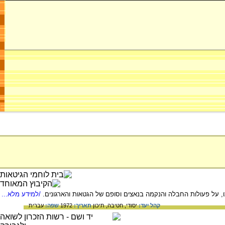
קמו, על פעולות החבלה והנקמה בנאצים וסופם של הגטאות והארגונים.
/למידע מלא...
קהל יעד:
יסודי,
חטיבה,
תיכון
תאריך:
1972
שפה:
עברית