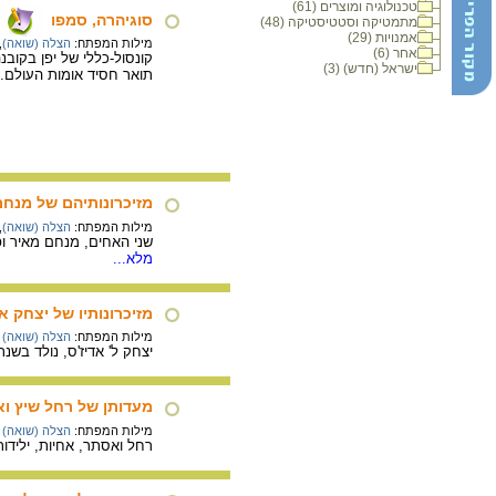
טכנולוגיה ומוצרים (61)
סוגיהרה, סמפו
מתמטיקה וסטטיסטיקה (48)
אמנויות (29)
מילות המפתח:
הצלה (שואה)
,
אחר (6)
ישראל (חדש) (3)
תואר חסיד אומות העולם.
מזיכרונותיהם של מנחם
מילות המפתח:
הצלה (שואה)
,
שני האחים, מנחם מאיר ופ
מלא...
מזיכרונותיו של יצחק א
מילות המפתח:
הצלה (שואה)
יצחק ל' אדיז'ס, נולד בשנת 1935 בסקופיה, שבמקדוניה (יגוסלביה). קטע מזיכרונותיו בו מסופר על החיים במסתור בא
מעדותן של רחל שיץ ו
מילות המפתח:
הצלה (שואה)
רחל ואסתר, אחיות, ילידות גרמניה. בספטמבר 1943, הגיעו לרומא לבית יתומים. הן הוחבא