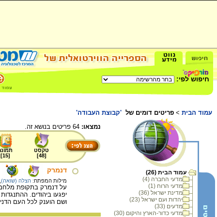
חיפוש לפי:
עמוד הבית
>
פריטים דומים של
'קבוצת העבודה'
נמצאו:
64 פריטים בנושא זה.
טקסט
תמונה
]
15
[
]
48
[
דנמרק
עמוד הבית (26)
מדעי החברה (4)
מילות המפתח:
הצלה (שואה)
,
מדעי הרוח (1)
על דנמרק בתקופת מלחמת 
מדינת ישראל (36)
יהדות ועם ישראל (23)
ושם הוענק לכל העם הדני
מדעים (33)
מדעי כדור-הארץ והיקום (30)