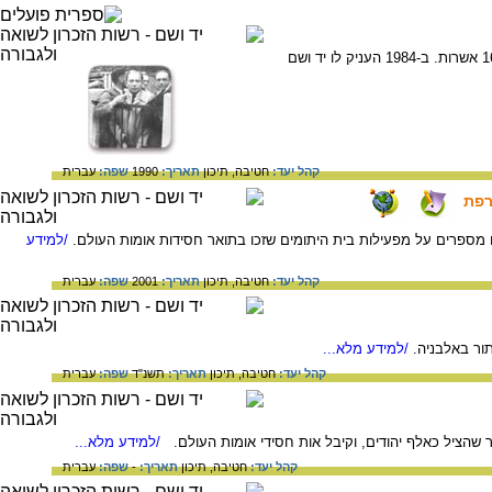
קונסול-כללי של יפן בקובנה שבליטא. העניק אשרות מעבר יפניות לפליטים יהודים מפולין. בעזרתו הונפקו כ-1600 אשרות. ב-1984 העניק לו יד ושם
קהל יעד:
חטיבה,
תיכון
תאריך:
1990
שפה:
עברית
רפת
 מספרים על מפעילות בית היתומים שזכו בתואר חסידות אומות העולם.
/למידע
קהל יעד:
חטיבה,
תיכון
תאריך:
2001
שפה:
עברית
/למידע מלא...
קהל יעד:
חטיבה,
תיכון
תאריך:
תשנ"ד
שפה:
עברית
/למידע מלא...
קהל יעד:
חטיבה,
תיכון
תאריך:
-
שפה:
עברית