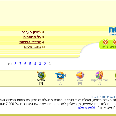
על הספריה
הסדרי נגישות
כתבו אלינו
1
-
2
-
3
-
4
-
5
-
6
-
7
-
8
דפים
ערך לקסיקוני
שמע
וידיאו
אתרים
]
1
[
]
0
[
]
0
[
]
0
[
דנמרק
,
יהודי דנמרק
העולם השניה, והצלת יהודי דנמרק. הסכם ממשלת דנמרק עם כוחות הכיבוש הגר
 "כאיש אחד".
/למידע מלא...