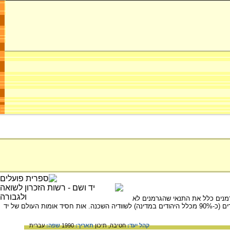
מנים כלל את התנאי שהגרמנים לא
יפגעו ביהודים. ההתנגדות הדנית למדיניות הנאצית, מן השלטון לעם הדני, איפשרה את העברתם של 7,200 יהודים (כ-90% מכלל היהודים במדינה) לשוודיה השכנה. אות חסיד אומות העולם של יד
קהל יעד:
חטיבה,
תיכון
תאריך:
1990
שפה:
עברית