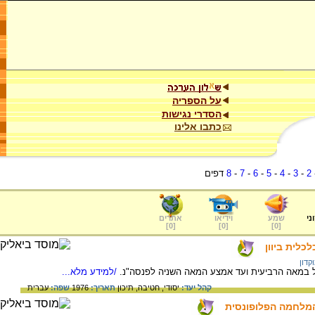
על הספריה
הסדרי נגישות
כתבו אלינו
2
-
3
-
4
-
5
-
6
-
7
-
8
דפים
ני
שמע
וידיאו
אתרים
]
0
[
]
0
[
]
0
[
כלית ביוון
קדון
ל במאה הרביעית ועד אמצע המאה השניה לפנסה"נ.
/למידע מלא...
קהל יעד:
יסודי,
חטיבה,
תיכון
תאריך:
1976
שפה:
עברית
המלחמה הפלופונסית